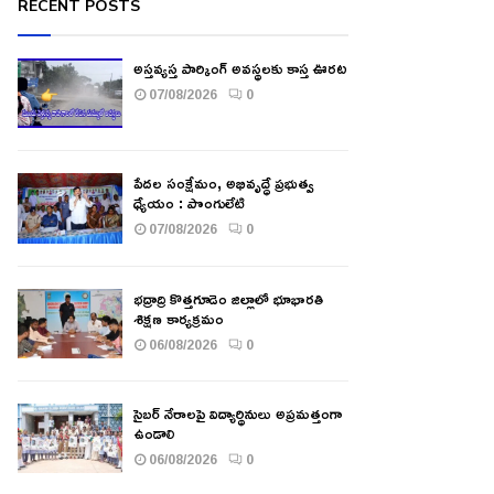
RECENT POSTS
అస్తవ్యస్త పార్కింగ్ అవస్థలకు కాస్త ఊరట
07/08/2026
0
పేదల సంక్షేమం, అభివృద్ధే ప్రభుత్వ
ధ్యేయం : పొంగులేటి
07/08/2026
0
భద్రాద్రి కొత్తగూడెం జిల్లాలో భూభారతి
శిక్షణ కార్యక్రమం
06/08/2026
0
సైబర్ నేరాలపై విద్యార్థినులు అప్రమత్తంగా
ఉండాలి
06/08/2026
0