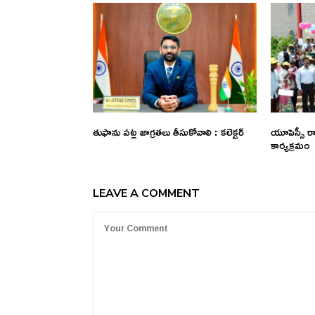
తుఫాను పట్ల జాగ్రతలు తీసుకోవాలి : కలెక్టర్
యూపెస్సీ ర్య
కార్యక్రమం
LEAVE A COMMENT