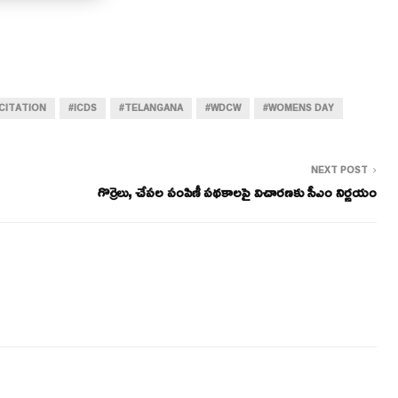
ICITATION
#ICDS
#TELANGANA
#WDCW
#WOMENS DAY
NEXT POST
గొర్రెలు, చేపల పంపిణీ పథకాలపై విచారణకు సీఎం నిర్ణయం