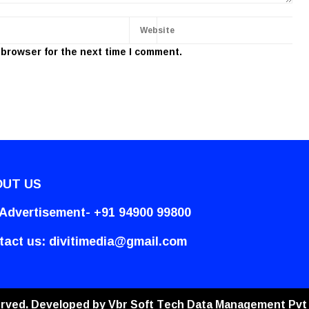
 browser for the next time I comment.
UT US
 Advertisement- +91 94900 99800
tact us:
divitimedia@gmail.com
served. Developed by
Vbr Soft Tech Data Management Pvt