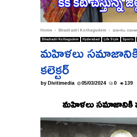
Home
Bhadradri Kothagudem
మహిళలు సమాజానిక
Bhadradri Kothagudem
Hyderabad
Life Style
Sports
మహిళలు సమాజానికి 
కలెక్టర్
by
Divitimedia
05/03/2024
0
139
మహిళలు సమాజానికి మార