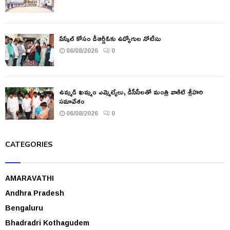
పేస్కేల్ కోసం డీఆర్డీఓకు ఉద్యోగుల నోటీసు
06/08/2026
0
ఉమ్మడి ఖమ్మం ఎమ్మెల్యేలు, డీసీసీలతో మంత్రి వాకిటి శ్రీహరి
సమావేశం
06/08/2026
0
CATEGORIES
AMARAVATHI
Andhra Pradesh
Bengaluru
Bhadradri Kothagudem