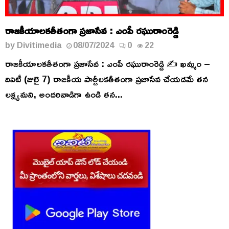
రాజకీయాలకతీతంగా ప్రజాసేవ : ఎంపీ రఘురాంరెడ్డి
by
Divitimedia
08/07/2024
0
22
రాజకీయాలకతీతంగా ప్రజాసేవ : ఎంపీ రఘురాంరెడ్డి ✍️ ఖమ్మం –
దివిటీ (జులై 7) రాజకీయ పార్టీలకతీతంగా ప్రజాసేవ చేయడమే తన
లక్ష్యమని, అందరివాడిగా ఉండి తన...