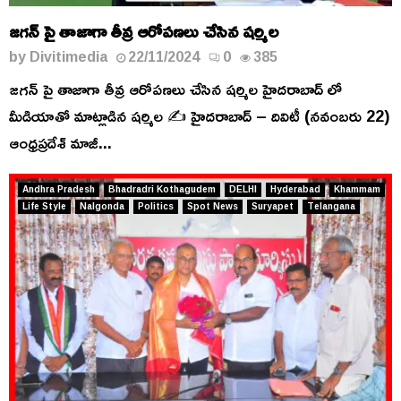
జగన్ పై తాజాగా తీవ్ర ఆరోపణలు చేసిన షర్మిల
by
Divitimedia
22/11/2024
0
385
జగన్ పై తాజాగా తీవ్ర ఆరోపణలు చేసిన షర్మిల హైదరాబాద్ లో
మీడియాతో మాట్లాడిన షర్మిల ✍️ హైదరాబాద్ – దివిటీ (నవంబరు 22)
ఆంధ్రప్రదేశ్ మాజీ...
Andhra Pradesh
Bhadradri Kothagudem
DELHI
Hyderabad
Khammam
Life Style
Nalgonda
Politics
Spot News
Suryapet
Telangana