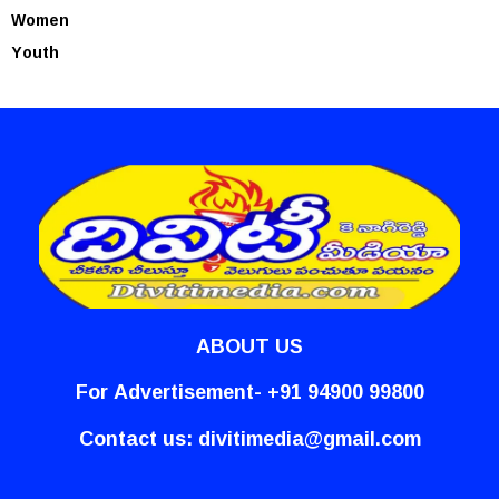
Women
Youth
ABOUT US
For Advertisement- +91 94900 99800
Contact us:
divitimedia@gmail.com