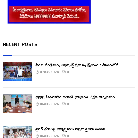
RECENT POSTS
పేదల సంక్షేమం, అభివృద్ధే ప్రభుత్వ ధ్యేయం : పొంగులేటి
07/08/2026
0
భద్రాద్రి కొత్తగూడెం జిల్లాలో భూభారతి శిక్షణ కార్యక్రమం
06/08/2026
0
సైబర్ నేరాలపై విద్యార్థినులు అప్రమత్తంగా ఉండాలి
06/08/2026
0