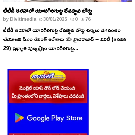
టీటీడీ తరహాలో యాదగిరిగుట్ట దేవస్థాన బోర్డు
by
Divitimedia
30/01/2025
0
76
టీటీడీ తరహాలో యాదగిరిగుట్ట దేవస్థాన బోర్డు చర్యలు వేగవంతం
చేయాలని సీఎం రేవంత్ ఆదేశాలు ✍️ హైదరాబాద్ – దివిటీ (జనవరి
29) ప్రఖ్యాత పుణ్యక్షేత్రం యాదగిరిగుట్ట...