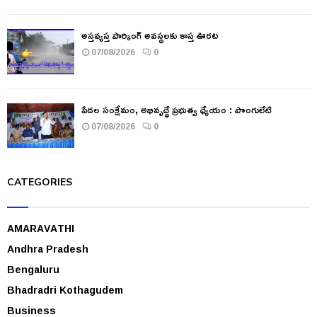
అస్తవ్యస్త పార్కింగ్ అవస్థలకు కాస్త ఊరట
07/08/2026
0
పేదల సంక్షేమం, అభివృద్ధే ప్రభుత్వ ధ్యేయం : పొంగులేటి
07/08/2026
0
CATEGORIES
AMARAVATHI
Andhra Pradesh
Bengaluru
Bhadradri Kothagudem
Business