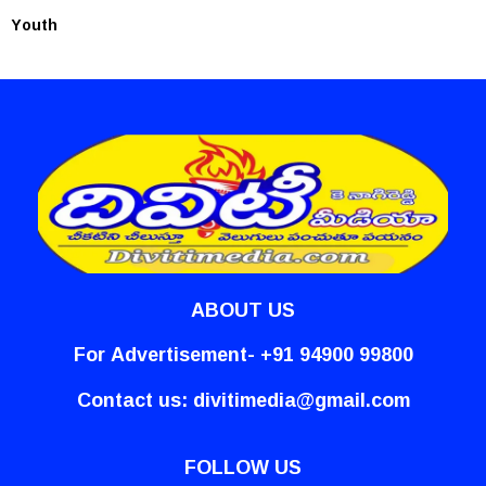
Youth
ABOUT US
For Advertisement- +91 94900 99800
Contact us:
divitimedia@gmail.com
FOLLOW US