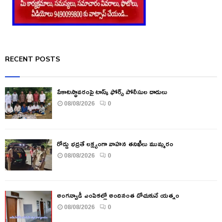
RECENT POSTS
పేకాటస్థావరంపై టాస్క్ ఫోర్స్ పోలీసుల దాడులు
08/08/2026
0
రోడ్డు భద్రతే లక్ష్యంగా వాహన తనిఖీలు ముమ్మరం
08/08/2026
0
అంగన్వాడీ ఎంపికల్లో అందినంత దోచుకునే యత్నం
08/08/2026
0