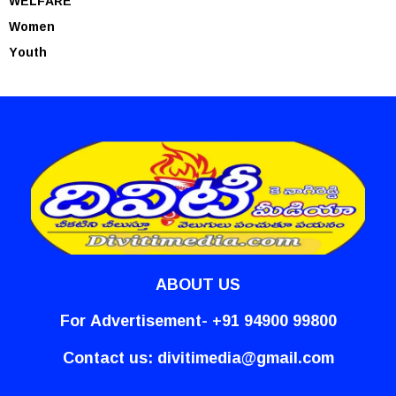
WELFARE
Women
Youth
ABOUT US
For Advertisement- +91 94900 99800
Contact us:
divitimedia@gmail.com