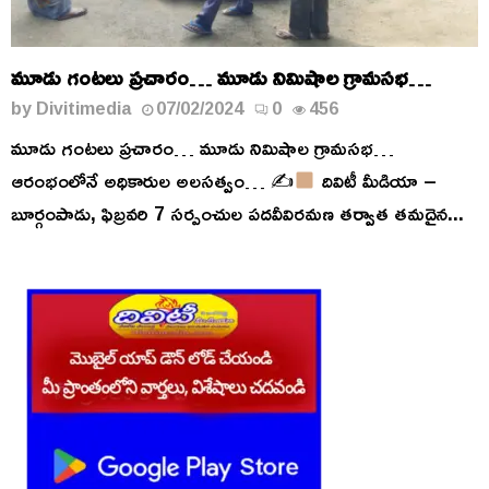
మూడు గంటలు ప్రచారం… మూడు నిమిషాల గ్రామసభ…
by
Divitimedia
07/02/2024
0
456
మూడు గంటలు ప్రచారం… మూడు నిమిషాల గ్రామసభ…
ఆరంభంలోనే అధికారుల అలసత్వం… ✍
దివిటీ మీడియా –
బూర్గంపాడు, ఫిబ్రవరి 7 సర్పంచుల పదవీవిరమణ తర్వాత తమదైన...