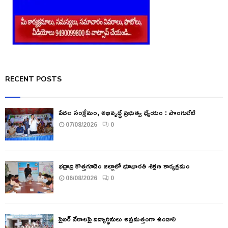
RECENT POSTS
పేదల సంక్షేమం, అభివృద్ధే ప్రభుత్వ ధ్యేయం : పొంగులేటి
07/08/2026
0
భద్రాద్రి కొత్తగూడెం జిల్లాలో భూభారతి శిక్షణ కార్యక్రమం
06/08/2026
0
సైబర్ నేరాలపై విద్యార్థినులు అప్రమత్తంగా ఉండాలి