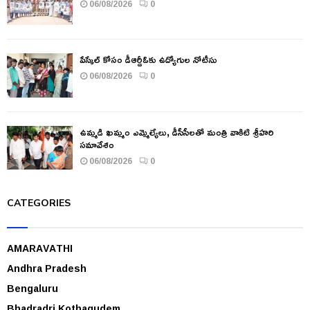
06/08/2026
0
పేస్కేల్ కోసం డీఆర్డీఓకు ఉద్యోగుల నోటీసు
06/08/2026
0
ఉమ్మడి ఖమ్మం ఎమ్మెల్యేలు, డీసీసీలతో మంత్రి వాకిటి శ్రీహరి
సమావేశం
06/08/2026
0
CATEGORIES
AMARAVATHI
Andhra Pradesh
Bengaluru
Bhadradri Kothagudem