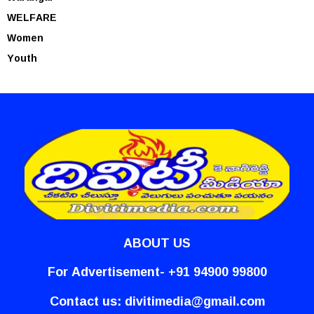
WELFARE
Women
Youth
ABOUT US
For Advertisement- +91 94900 99800
Contact us:
divitimedia@gmail.com