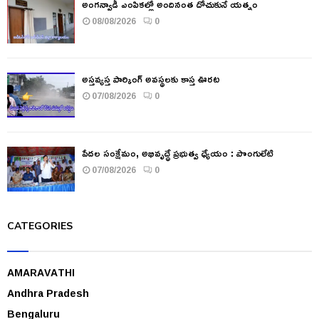
అంగన్వాడీ ఎంపికల్లో అందినంత దోచుకునే యత్నం
08/08/2026
0
అస్తవ్యస్త పార్కింగ్ అవస్థలకు కాస్త ఊరట
07/08/2026
0
పేదల సంక్షేమం, అభివృద్ధే ప్రభుత్వ ధ్యేయం : పొంగులేటి
07/08/2026
0
CATEGORIES
AMARAVATHI
Andhra Pradesh
Bengaluru