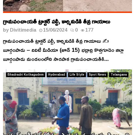
గ్రామపంచాయతీ ట్రాక్టర్ పల్టీ, కార్మికుడికి తీవ్ర గాయాలు
by
Divitimedia
15/06/2024
0
177
గ్రామపంచాయతీ ట్రాక్టర్ పల్టీ, కార్మికుడికి తీవ్ర గాయాలు ✍️
బూర్గంపాడు – దివిటీ మీడియా (జూన్ 15) భద్రాద్రి కొత్తగూడెం జిల్లా
బూర్గంపాడు మండలంలోని సారపాక గ్రామపంచాయతీకి...
Bhadradri Kothagudem
Hyderabad
Life Style
Spot News
Telangana