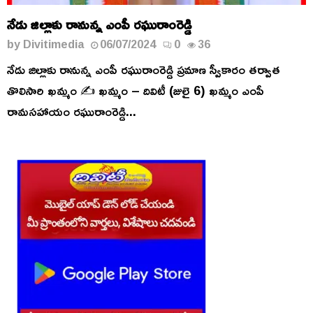
నేడు జిల్లాకు రానున్న ఎంపీ రఘురాంరెడ్డి
by
Divitimedia
06/07/2024
0
36
నేడు జిల్లాకు రానున్న ఎంపీ రఘురాంరెడ్డి ప్రమాణ స్వీకారం తర్వాత
తొలిసారి ఖమ్మం ✍️ ఖమ్మం – దివిటీ (జులై 6) ఖమ్మం ఎంపీ
రామసహాయం రఘురాంరెడ్డి...