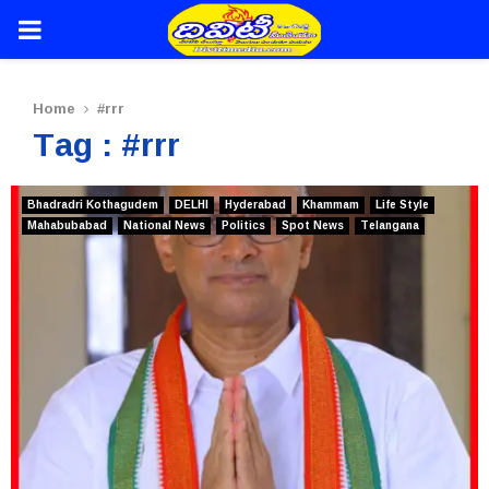
PRIMARY
MENU
Home
#rrr
Tag : #rrr
Bhadradri Kothagudem
DELHI
Hyderabad
Khammam
Life Style
Mahabubabad
National News
Politics
Spot News
Telangana