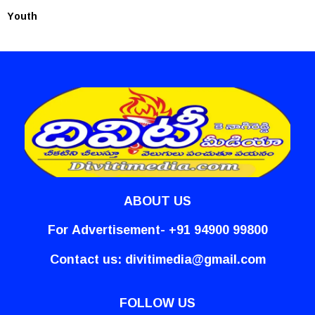
Youth
ABOUT US
For Advertisement- +91 94900 99800
Contact us:
divitimedia@gmail.com
FOLLOW US