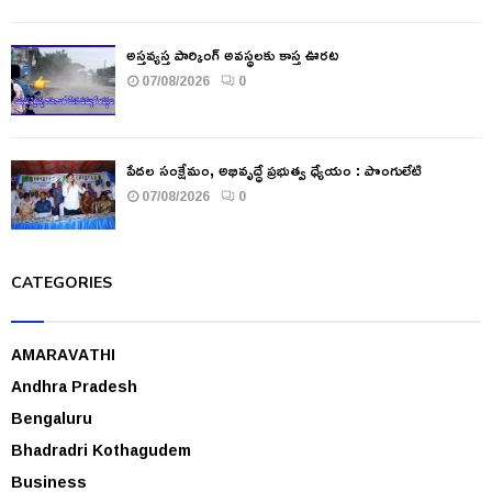
అస్తవ్యస్త పార్కింగ్ అవస్థలకు కాస్త ఊరట
07/08/2026
0
పేదల సంక్షేమం, అభివృద్ధే ప్రభుత్వ ధ్యేయం : పొంగులేటి
07/08/2026
0
CATEGORIES
AMARAVATHI
Andhra Pradesh
Bengaluru
Bhadradri Kothagudem
Business