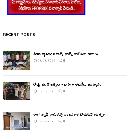
RECENT POSTS
పేకాటస్థావరంపై టాస్క్ ఫోర్స్ పోలీసుల దాడులు
08/08/2026
0
రోడ్డు భద్రతే లక్ష్యంగా వాహన తనిఖీలు ముమ్మరం
08/08/2026
0
అంగన్వాడీ ఎంపికల్లో అందినంత దోచుకునే యత్నం
08/08/2026
0