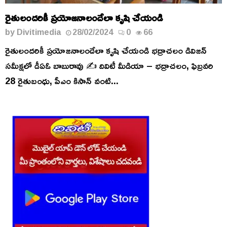
రైతులందరికీ ప్రయోజనాలందేలా కృషి చేయండి
by
Divitimedia
28/02/2024
0
66
రైతులందరికీ ప్రయోజనాలందేలా కృషి చేయండి భద్రాచలం డివిజన్
సమీక్షలో డీఏఓ బాబురావు ✍ దివిటీ మీడియా – భద్రాచలం, ఫిబ్రవరి
28 రైతుబంధు, పీఎం కిసాన్ వంటి...