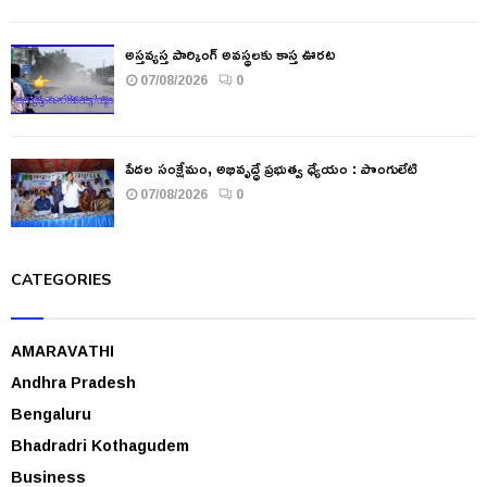
అస్తవ్యస్త పార్కింగ్ అవస్థలకు కాస్త ఊరట
07/08/2026
0
పేదల సంక్షేమం, అభివృద్ధే ప్రభుత్వ ధ్యేయం : పొంగులేటి
07/08/2026
0
CATEGORIES
AMARAVATHI
Andhra Pradesh
Bengaluru
Bhadradri Kothagudem
Business