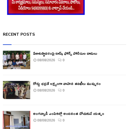
RECENT POSTS
పేకాటస్థావరంపై టాస్క్ ఫోర్స్ పోలీసుల దాడులు
08/08/2026
0
రోడ్డు భద్రతే లక్ష్యంగా వాహన తనిఖీలు ముమ్మరం
08/08/2026
0
అంగన్వాడీ ఎంపికల్లో అందినంత దోచుకునే యత్నం
08/08/2026
0