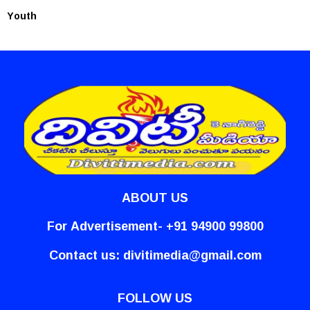
Youth
ABOUT US
For Advertisement- +91 94900 99800
Contact us:
divitimedia@gmail.com
FOLLOW US