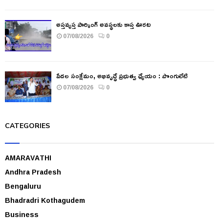
అస్తవ్యస్త పార్కింగ్ అవస్థలకు కాస్త ఊరట
07/08/2026
0
పేదల సంక్షేమం, అభివృద్ధే ప్రభుత్వ ధ్యేయం : పొంగులేటి
07/08/2026
0
CATEGORIES
AMARAVATHI
Andhra Pradesh
Bengaluru
Bhadradri Kothagudem
Business