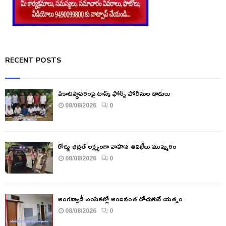
RECENT POSTS
పేకాటస్థావరంపై టాస్క్ ఫోర్స్ పోలీసుల దాడులు
08/08/2026
0
రోడ్డు భద్రతే లక్ష్యంగా వాహన తనిఖీలు ముమ్మరం
08/08/2026
0
అంగన్వాడీ ఎంపికల్లో అందినంత దోచుకునే యత్నం
08/08/2026
0