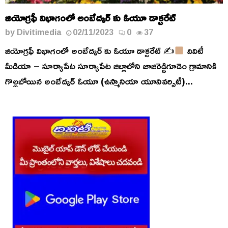
జియోగ్రఫీ విభాగంలో అంబేద్కర్ కు ఓయూ డాక్టరేట్
by
Divitimedia
02/11/2023
0
37
జియోగ్రఫీ విభాగంలో అంబేద్కర్ కు ఓయూ డాక్టరేట్ ✍
దివిటీ
మీడియా – సూర్యాపేట సూర్యాపేట జిల్లాలోని జాజిరెడ్డిగూడెం గ్రామానికి
గొల్లబోయిన అంబేద్కర్ ఓయూ (ఉస్మానియా యూనివర్సిటీ)...