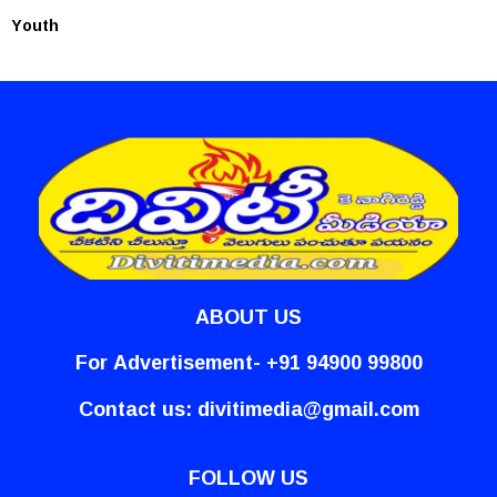
Youth
ABOUT US
For Advertisement- +91 94900 99800
Contact us:
divitimedia@gmail.com
FOLLOW US