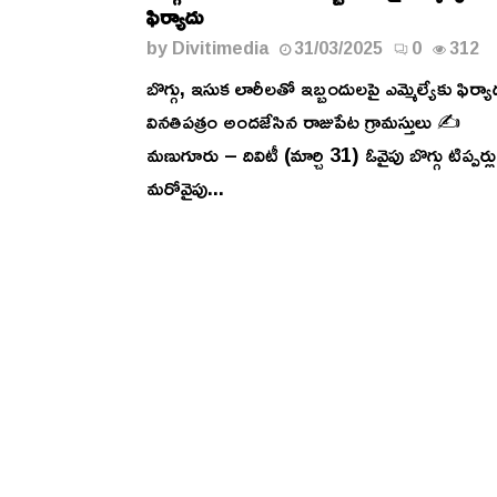
ఫిర్యాదు
by
Divitimedia
31/03/2025
0
312
బొగ్గు, ఇసుక లారీలతో ఇబ్బందులపై ఎమ్మెల్యేకు ఫిర్యా
వినతిపత్రం అందజేసిన రాజుపేట గ్రామస్తులు ✍️
మణుగూరు – దివిటీ (మార్చి 31) ఓవైపు బొగ్గు టిప్పర్లు
మరోవైపు...