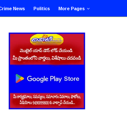
Crime News
Politics
More Pages