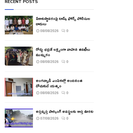
RECENT POSTS
పేకాటస్థావరంపై టాస్క్ ఫోర్స్ పోలీసుల
దాడులు
08/08/2026
0
రోడ్డు భద్రతే లక్ష్యంగా వాహన తనిఖీలు
ముమ్మరం
08/08/2026
0
అంగన్వాడీ ఎంపికల్లో అందినంత
దోచుకునే యత్నం
08/08/2026
0
అస్తవ్యస్త పార్కింగ్ అవస్థలకు కాస్త ఊరట
07/08/2026
0