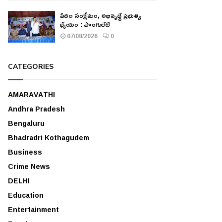
పేదల సంక్షేమం, అభివృద్ధే ప్రభుత్వ
ధ్యేయం : పొంగులేటి
07/08/2026
0
CATEGORIES
AMARAVATHI
Andhra Pradesh
Bengaluru
Bhadradri Kothagudem
Business
Crime News
DELHI
Education
Entertainment