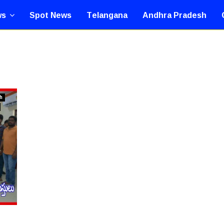
ws
Spot News
Telangana
Andhra Pradesh
h