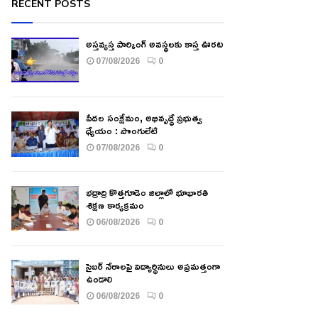
RECENT POSTS
అస్తవ్యస్త పార్కింగ్ అవస్థలకు కాస్త ఊరట
07/08/2026
0
పేదల సంక్షేమం, అభివృద్ధే ప్రభుత్వ
ధ్యేయం : పొంగులేటి
07/08/2026
0
భద్రాద్రి కొత్తగూడెం జిల్లాలో భూభారతి
శిక్షణ కార్యక్రమం
06/08/2026
0
సైబర్ నేరాలపై విద్యార్థినులు అప్రమత్తంగా
ఉండాలి
06/08/2026
0