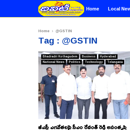
Home
Local Ne
Home
@GSTIN
Tag : @GSTIN
Bhadradri Kothagudem
Business
Hyderabad
National News
Politics
Technology
Telangana
జీఎస్టీ ఎగవేతలపై సీఎం రేవంత్ రెడ్డి అసంతృప్తి