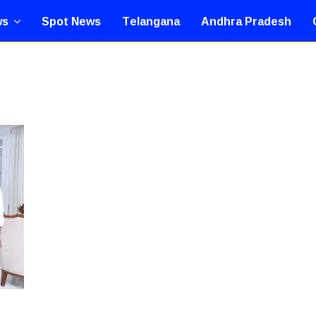
ws
Spot News
Telangana
Andhra Pradesh