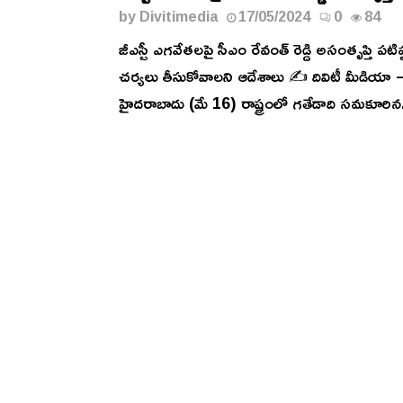
by
Divitimedia
17/05/2024
0
84
జీఎస్టీ ఎగవేతలపై సీఎం రేవంత్ రెడ్డి అసంతృప్తి పటి
చర్యలు తీసుకోవాలని ఆదేశాలు ✍️ దివిటీ మీడియా 
హైదరాబాదు (మే 16) రాష్ట్రంలో గతేడాది సమకూరిన.