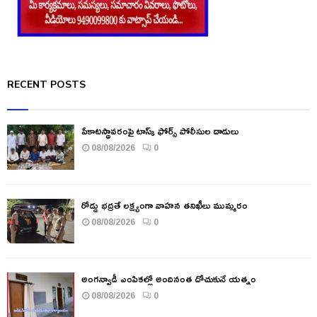
RECENT POSTS
పేకాటస్థావరంపై టాస్క్ ఫోర్స్ పోలీసుల దాడులు
08/08/2026
0
రోడ్డు భద్రతే లక్ష్యంగా వాహన తనిఖీలు ముమ్మరం
08/08/2026
0
అంగన్వాడీ ఎంపికల్లో అందినంత దోచుకునే యత్నం
08/08/2026
0