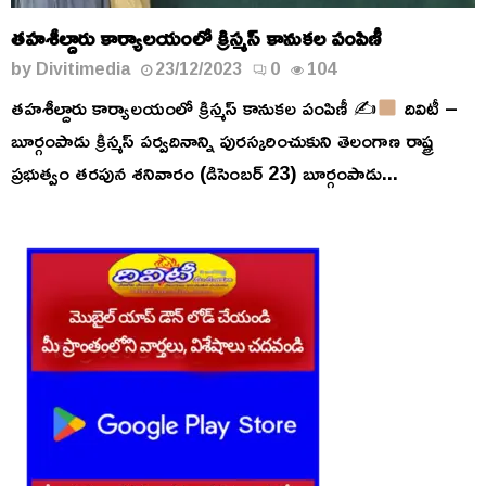
తహశీల్దారు కార్యాలయంలో క్రిస్మస్ కానుకల పంపిణీ
by
Divitimedia
23/12/2023
0
104
తహశీల్దారు కార్యాలయంలో క్రిస్మస్ కానుకల పంపిణీ ✍
దివిటీ –
బూర్గంపాడు క్రిస్మస్ పర్వదినాన్ని పురస్కరించుకుని తెలంగాణ రాష్ట్ర
ప్రభుత్వం తరపున శనివారం (డిసెంబర్ 23) బూర్గంపాడు...