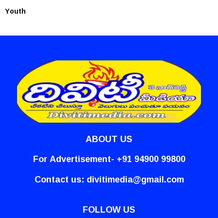
Youth
ABOUT US
For Advertisement- +91 94900 99800
Contact us:
divitimedia@gmail.com
FOLLOW US