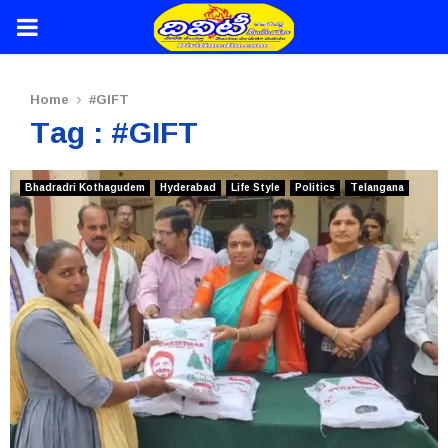
PRIMARY
MENU
Home
#GIFT
Tag : #GIFT
Bhadradri Kothagudem
Hyderabad
Life Style
Politics
Telangana