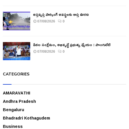
అస్తవ్యస్త పార్కింగ్ అవస్థలకు కాస్త ఊరట
07/08/2026
0
పేదల సంక్షేమం, అభివృద్ధే ప్రభుత్వ ధ్యేయం : పొంగులేటి
07/08/2026
0
CATEGORIES
AMARAVATHI
Andhra Pradesh
Bengaluru
Bhadradri Kothagudem
Business