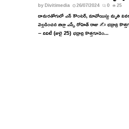
by
Divitimedia
26/07/2024
0
25
దామరతోగులో ఎన్ కౌంటర్, మావోయిస్టు మృతి వివ
వెల్లడించిన జిల్లా ఎస్పీ రోహిత్ రాజు ✍️ భద్రాద్రి కొత్
– దివిటీ (జులై 25) భద్రాద్రి కొత్తగూడెం...