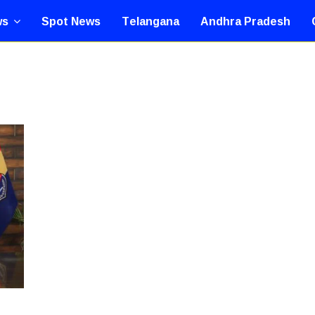
ws
Spot News
Telangana
Andhra Pradesh