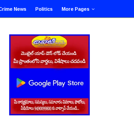
Crime News
Politics
More Pages