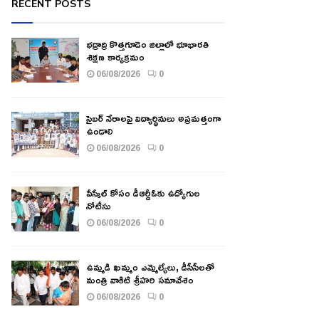
RECENT POSTS
భద్రాద్రి కొత్తగూడెం జిల్లాలో భూభారతి
శిక్షణ కార్యక్రమం
06/08/2026
0
సైబర్ నేరాలపై విద్యార్థినులు అప్రమత్తంగా
ఉండాలి
06/08/2026
0
పేస్కేల్ కోసం డీఆర్డీఓకు ఉద్యోగుల
నోటీసు
06/08/2026
0
ఉమ్మడి ఖమ్మం ఎమ్మెల్యేలు, డీసీసీలతో
మంత్రి వాకిటి శ్రీహరి సమావేశం
06/08/2026
0