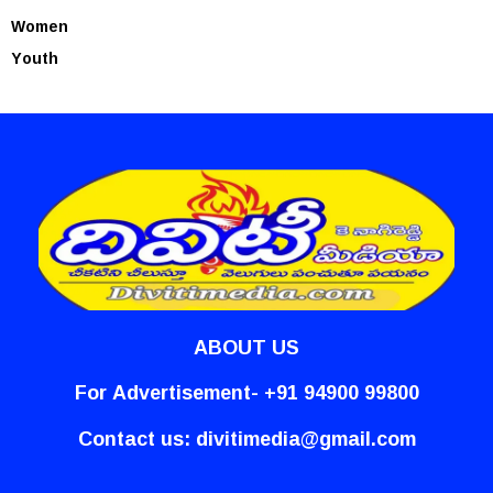
Women
Youth
ABOUT US
For Advertisement- +91 94900 99800
Contact us:
divitimedia@gmail.com