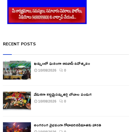
RECENT POSTS
ఖమ్మంలో ఘనంగా ఆదివాసీ దినోత్సవం
10/08/2026
0
వేడుకగా కట్టమైసమ్మతల్లి బోనాల పండుగ
10/08/2026
0
అంగరంగ వైభవంగా గోదావరినదీమాతకు హారతి
10/08/2026
0