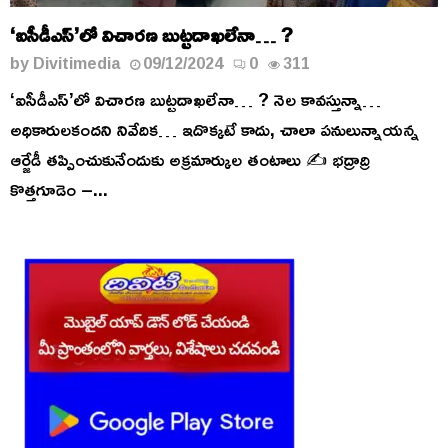
‘ఐసీడీఎస్’లో విచారణ బుట్టదాఖలేనా… ?
by
Divitimedia
09/12/2024
0
311
‘ఐసీడీఎస్’లో విచారణ బుట్టదాఖలేనా… ? నెల కావస్తున్నా…
అధికారులకందని నివేదిక… ఇదొక్కటే కాదు, చాలా పనులున్నాయన్న
ఆర్జేడీ తప్పించుకునేందుకు అక్రమార్కుల తంటాలు ✍️ భద్రాద్రి
కొత్తగూడెం –...