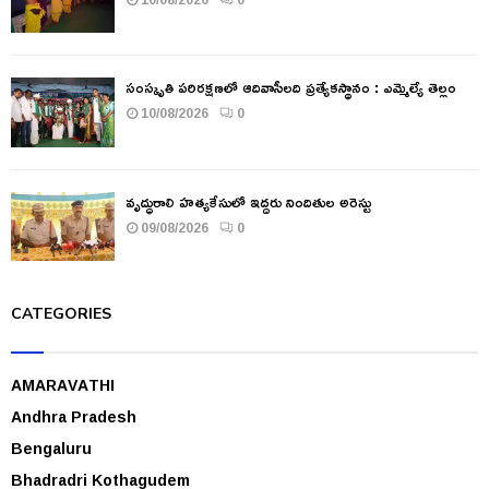
సంస్కృతి పరిరక్షణలో ఆదివాసీలది ప్రత్యేకస్థానం : ఎమ్మెల్యే తెల్లం
10/08/2026
0
వృద్ధురాలి హత్యకేసులో ఇద్దరు నిందితుల అరెస్టు
09/08/2026
0
CATEGORIES
AMARAVATHI
Andhra Pradesh
Bengaluru
Bhadradri Kothagudem