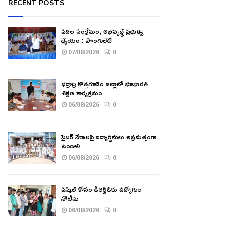
RECENT POSTS
పేదల సంక్షేమం, అభివృద్ధే ప్రభుత్వ
ధ్యేయం : పొంగులేటి
07/08/2026
0
భద్రాద్రి కొత్తగూడెం జిల్లాలో భూభారతి
శిక్షణ కార్యక్రమం
06/08/2026
0
సైబర్ నేరాలపై విద్యార్థినులు అప్రమత్తంగా
ఉండాలి
06/08/2026
0
పేస్కేల్ కోసం డీఆర్డీఓకు ఉద్యోగుల
నోటీసు
06/08/2026
0