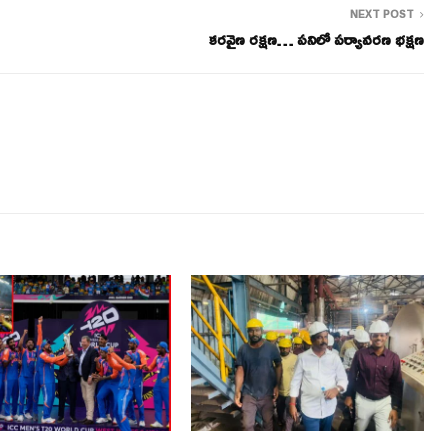
NEXT POST
కరవైణ రక్షణ… పనిలో పర్యావరణ భక్షణ