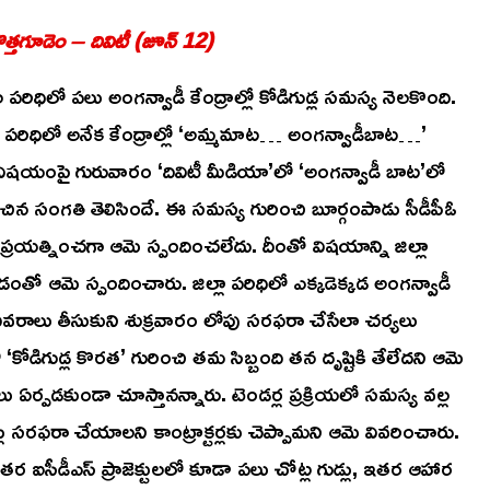
 కొత్తగూడెం – దివిటీ (జూన్ 12)
క్టుల పరిధిలో పలు అంగన్వాడీ కేంద్రాల్లో కోడిగుడ్ల సమస్య నెలకొంది.
ు పరిధిలో అనేక కేంద్రాల్లో ‘అమ్మమాట… అంగన్వాడీబాట…’
న విషయంపై గురువారం ‘దివిటీ మీడియా’లో ‘అంగన్వాడీ బాట’లో
చురించిన సంగతి తెలిసిందే. ఈ సమస్య గురించి బూర్గంపాడు సీడీపీఓ
 ప్రయత్నించగా ఆమె స్పందించలేదు. దీంతో విషయాన్ని జిల్లా
ెళ్లడంతో ఆమె స్పందించారు. జిల్లా పరిధిలో ఎక్కడెక్కడ అంగన్వాడీ
ాల వివరాలు తీసుకుని శుక్రవారం లోపు సరఫరా చేసేలా చర్యలు
ో ‘కోడిగుడ్ల కొరత’ గురించి తమ సిబ్బంది తన దృష్టికి తేలేదని ఆమె
ు ఏర్పడకుండా చూస్తానన్నారు. టెండర్ల ప్రక్రియలో సమస్య వల్ల
ు సరఫరా చేయాలని కాంట్రాక్టర్లకు చెప్పామని ఆమె వివరించారు.
 ఇతర ఐసీడీఎస్ ప్రాజెక్టులలో కూడా పలు చోట్ల గుడ్లు, ఇతర ఆహార