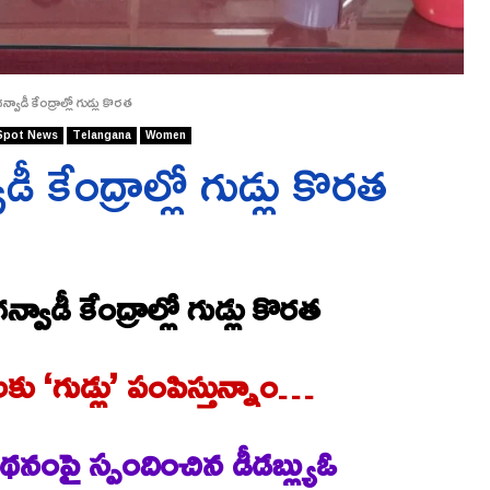
వాడీ కేంద్రాల్లో గుడ్లు కొరత
Spot News
Telangana
Women
ీ కేంద్రాల్లో గుడ్లు కొరత
్వాడీ కేంద్రాల్లో గుడ్లు కొరత
కు ‘గుడ్లు’ పంపిస్తున్నాం…
థనంపై స్పందించిన డీడబ్ల్యుఓ