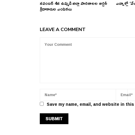
నవంబర్ 4న ఉమ్మడి జిల్లా పాఠశాలల ఆర్చరీ
ఎన్నాళ్లో 
క్రీడాకారుల ఎంపికలు
LEAVE A COMMENT
Save my name, email, and website in this