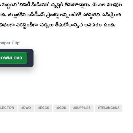
్బంది ‘దివిటీ మీడియా’ దృష్టికి తీసుకొచ్చారు. మే నెల సెలవుల
జిల్లాలోని ఐసీడీఎస్ ప్రాజెక్టులన్నింటిలో పరిస్థితిని సమీక్షించి
విధంగా పకడ్బందీగా చర్యలు తీసుకోవాల్సిన అవసరం ఉంది.
paper Clip:
DOWNLOAD
LLECTOR
#DWO
#EGGS
#ICDS
#SUPPLIES
#TELANGANA