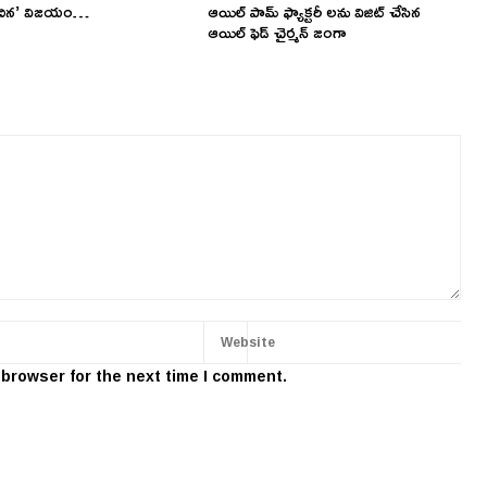
‘వేచిన’ విజయం…
ఆయిల్ పామ్ ఫ్యాక్టరీ లను విజిట్ చేసిన
ఆయిల్ ఫెడ్ చైర్మన్ జంగా
 browser for the next time I comment.