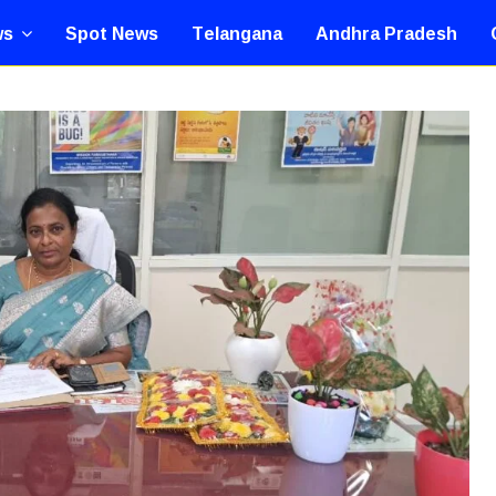
ws
Spot News
Telangana
Andhra Pradesh