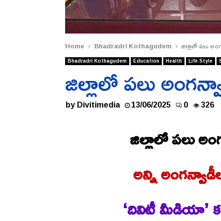
Home
Bhadradri Kothagudem
జిల్లాలో పలు అంగన్
Bhadradri Kothagudem
Education
Health
Life Style
జిల్లాలో పలు అంగన్వాడ
by
Divitimedia
13/06/2025
0
326
జిల్లాలో పలు అంగన
అన్ని అంగన్వాడీల
‘దివిటీ మీడియా’ క