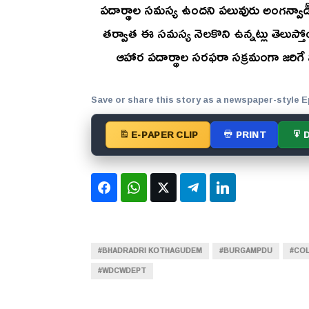
పదార్థాల సమస్య ఉందని పలువురు అంగన్వాడీ సిబ
తర్వాత ఈ సమస్య నెలకొని ఉన్నట్లు తెలుస్తోంది. 
ఆహార పదార్థాల సరఫరా సక్రమంగా జరిగే 
Save or share this story as a newspaper-style E
E-PAPER CLIP
PRINT
Facebook
WhatsApp
Twitter
Telegram
LinkedIn
#BHADRADRI KOTHAGUDEM
#BURGAMPDU
#CO
#WDCWDEPT