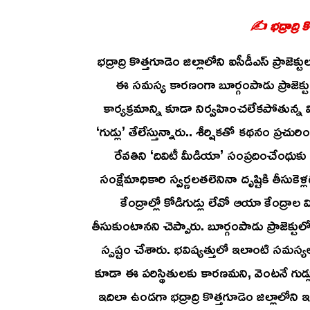
✍️ భద్రాద్రి
భద్రాద్రి కొత్తగూడెం జిల్లాలోని ఐసీడీఎస్ ప్రాజె
ఈ సమస్య కారణంగా బూర్గంపాడు ప్రాజెక్ట
కార్యక్రమాన్ని కూడా నిర్వహించలేకపోతున్
‘గుడ్లు’ తేలేస్తున్నారు.. శీర్షికతో కథనం ప్ర
రేవతిని ‘దివిటీ మీడియా’ సంప్రదించేంథుకు
సంక్షేమాధికారి స్వర్ణలతలెనినా దృష్టికి తీసుక
కేంద్రాల్లో కోడిగుడ్లు లేవో ఆయా కేంద్ర
తీసుకుంటానని చెప్పారు. బూర్గంపాడు ప్రాజెక్టుల
స్పష్టం చేశారు. భవిష్యత్తులో ఇలాంటి సమస్యల
కూడా ఈ పరిస్థితులకు కారణమని, వెంటనే గుడ్ల
ఇదిలా ఉండగా భద్రాద్రి కొత్తగూడెం జిల్లాలోని