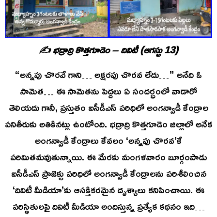
✍️ భద్రాద్రి కొత్తగూడెం – దివిటీ (ఆగస్టు 13)
“అన్నపు చొరవే గాని… అక్షరపు చొరవ లేదు…” అనేది ఓ
సామెత… ఈ సామెతను పెద్దలు ఏ సందర్భంలో వాడారో
తెలియదు గానీ, ప్రస్తుతం ఐసీడీఎస్ పరిధిలో అంగన్వాడీ కేంద్రాల
పనితీరుకు అతికినట్లు ఉంటోంది. భద్రాద్రి కొత్తగూడెం జిల్లాలో అనేక
అంగన్వాడీ కేంద్రాలు కేవలం ‘అన్నపు చొరవ’కే
పరిమితమవుతున్నాయి. ఈ మేరకు మంగళవారం బూర్గంపాడు
ఐసీడీఎస్ ప్రాజెక్టు పరిధిలో అంగన్వాడీ కేంద్రాలను పరిశీలించిన
‘దివిటీ మీడియా’కు ఆసక్తికరమైన దృశ్యాలు కనిపించాయి. ఈ
పరిస్థితులపై దివిటీ మీడియా అందిస్తున్న ప్రత్యేక కథనం ఇది…