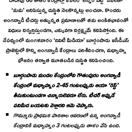
‘మమ’ అనిపిస్తున్న దుస్థితి నెలకొన్నట్లు అంచనా. కొందరు
అంగన్వాడీ టీచర్లు అత్యున్నత ప్రమాణాలతో తమ అంకితభావంతో
విధులు నిర్వర్తిస్తుండగా, ఎక్కువగా నిర్లక్ష్యమే కనిపిస్తోంది. ఈ
నేపథ్యంలో మంగళవారం ‘దివిటీ మీడియా’ బూర్గంపాడు ఐసీడీఎస్
ప్రాజెక్టులో కొన్ని అంగన్వాడీ కేంద్రాలు పరిశీలించగా, మధ్యాహ్న
భోజనం తర్వాత మూతబడిన దుస్థితి కనిపించింది.
బూర్గంపాడు మండల కేంద్రంలోని గౌతంపురం అంగన్వాడీ
కేంద్రంలో మధ్యాహ్నం 2-45 గంటలప్పుడు ఆయా ‘రెస్ట్’
తీసుకుంటుండగా చిన్నారులెవరూ లేరు. టీచర్ అప్పుడే
పనిమీద బయటకు వెళ్లారని ఆమె చెప్పారు.
గొమ్మూరు ప్రాథమిక పాఠశాల ఆవరణలో ఉన్న అంగన్వాడీ
కేంద్రానికి మధ్యాహ్నం 3 గంటలప్పుడు తాళం వేసి ఉంది.