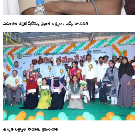
మహిళల రక్షణే షీటీమ్స్ ప్రధాన లక్ష్యం : ఎస్పీ డా.వినీత్
ఉన్నత లక్ష్యాల సాధనకు శ్రమించాలి