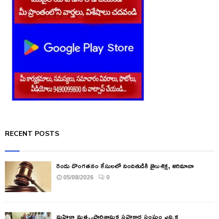
RECENT POSTS
రెండు దొంగతనం కేసులలో నిందితుడికి జైలుశిక్ష, జరిమానా
05/08/2026
0
మహిళా మత్స్యపారిశ్రామిక సహకార సంఘం ఎన్నిక