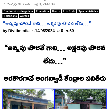
“అన్నపు చొరవే గాని… అక్షరపు చొరవ లేదు…”
Bhadradri Kothagudem
Education
Health
Life Style
Special Articles
Telangana
Women
“అన్నపు చొరవే గాని… అక్షరపు చొరవ లేదు…”
by
Divitimedia
14/08/2024
0
60
“అన్నపు చొరవే గాని… అక్షరపు చొరవ
లేదు…”
అరకొరగానే అంగన్వాడీ కేంద్రాల పనితీరు