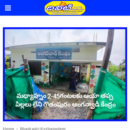
PRIMARY
MENU
Home
Bhadradri Kothagudem