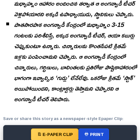
మధ్యాహ్నం ఆహారం అందించిన తర్వాత ఆ అంగన్వాడీ టీచర్
వెళ్లిపోయారని అక్కడి ఉపాధ్యాయుడు, స్థానికులు చెప్పారు.
పాతసారపాక అంగన్వాడీ కేంద్రంలో మధ్యాహ్నం 3-15
గంటలకు పరిశీలిస్తే, అక్కడ అంగన్వాడీ టీచర్, ఆయా కబుర్లు
చెప్పుకుంటూ ఉన్నారు. చిన్నారులను కొంతసేపటి క్రితమే
ఇళ్లకు పంపించామని చెప్పారు. ఆ అంగన్వాడీ కేంద్రంలో
చిన్నారులు, గర్భిణులు, బాలింతలకు ప్రతిరోజు పౌష్టికాహారంలో
భాగంగా ఇవ్వాల్సిన ‘గుడ్లు’ లేనేలేవు. ఒకరోజు క్రితమే ‘స్టాక్’
అయిపోయిందని, కాంట్రాక్టర్లు తెస్తామని చెప్పారని ఆ
అంగన్వాడీ టీచర్ తెలిపారు.
Save or share this story as a newspaper-style Epaper Clip:
E-PAPER CLIP
PRINT