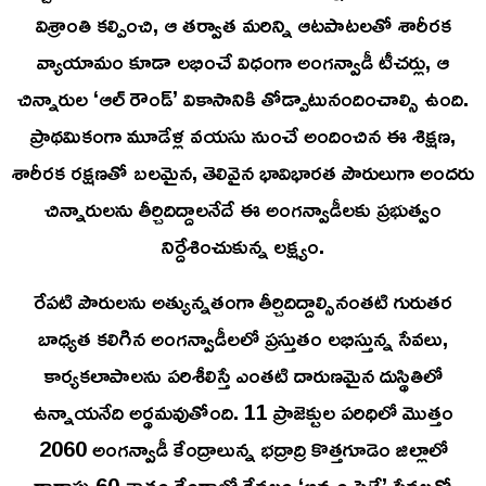
విశ్రాంతి కల్పించి, ఆ తర్వాత మరిన్ని ఆటపాటలతో శారీరక
వ్యాయామం కూడా లభించే విధంగా అంగన్వాడీ టీచర్లు, ఆ
చిన్నారుల ‘ఆల్ రౌండ్’ వికాసానికి తోడ్పాటునందించాల్సి ఉంది.
ప్రాథమికంగా మూడేళ్ల వయసు నుంచే అందించిన ఈ శిక్షణ,
శారీరక రక్షణతో బలమైన, తెలివైన భావిభారత పౌరులుగా అందరు
చిన్నారులను తీర్చిదిద్దాలనేదే ఈ అంగన్వాడీలకు ప్రభుత్వం
నిర్దేశించుకున్న లక్ష్యం.
రేపటి పౌరులను అత్యున్నతంగా తీర్చిదిద్దాల్సినంతటి గురుతర
బాధ్యత కలిగిన అంగన్వాడీలలో ప్రస్తుతం లభిస్తున్న సేవలు,
కార్యకలాపాలను పరిశీలిస్తే ఎంతటి దారుణమైన దుస్థితిలో
ఉన్నాయనేది అర్థమవుతోంది. 11 ప్రాజెక్టుల పరిధిలో మొత్తం
2060 అంగన్వాడీ కేంద్రాలున్న భద్రాద్రి కొత్తగూడెం జిల్లాలో
దాదాపు 60 శాతం కేంద్రాల్లో కేవలం ‘అన్నం పెట్టే’ సేవలతో