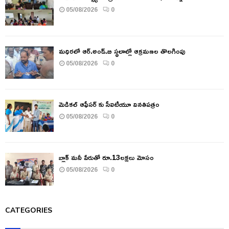
05/08/2026
0
మధిరలో ఆర్.అండ్.బి స్థలాల్లో ఆక్రమణల తొలగింపు
05/08/2026
0
మెడికల్ ఆఫీసర్ కు సీఐటీయూ వినతిపత్రం
05/08/2026
0
బ్లాక్ మనీ పేరుతో రూ.13లక్షలు మోసం
05/08/2026
0
CATEGORIES