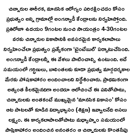
చిన్నారుల శారీరక, మానసిక ఆరోగ్యం పరిరక్షించడం కోసం
ప్రభుత్వం అన్ని గ్రామాల్లో అంగన్వాడీ కేంద్రాలను నిర్వహిస్తోంది.
ప్రతిరోజూ ఉదయం 9గంటల నుంచి సాయంత్రం 4-30గంటల
వరకు చిన్నారుల వికాసానికి అవసరమైన కార్యకలాపాలు
నిర్వహించేలా ప్రభుత్వం ప్రత్యేకంగా ‘టైంటేబుల్’ ఏర్పాటుచేసింది.
అంగన్వాడీ కేంద్రాలన్నీ ఈ వేళలు పాటించాల్సి ఉంటుంది. అదే
సమయంలో గర్భిణులు, బాలింతలకు కూడా ప్రభుత్వ మార్గదర్శకాల
మేరకు పోషకాహారం అందించాలని నిర్దేశించారు. ప్రాథమికంగా
అత్యంత కీలకమైనదిగా అందరూ ఆలోచించే ఈ పనితోపాటు,
చిన్నారులకు అంతకంటే ముఖ్యమైన ‘మానసిక వికాసం’ కోసం
ఆట పాటలతో కూడిన విద్యాభ్యాసం (శిక్షణ) ఇవ్వాలనేది అసలు
లక్ష్యం. ఈ కార్యకలాపాలతోపాటు మధ్యాహ్నం సమయంలో
పౌష్టికాహారం అందించిన అనంతరం ఆ చిన్నారులకు కొంతసేపు