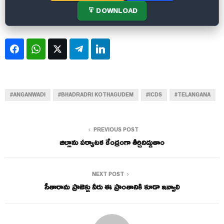
DOWNLOAD
Facebook
WhatsApp
Twitter
Telegram
LinkedIn
#ANGANWADI
#BHADRADRI KOTHAGUDEM
#ICDS
#TELANGANA
PREVIOUS POST
జిల్లాను పర్యాటక కేంద్రంగా తీర్చిదిద్దుతాం
NEXT POST
సీతారామ ప్రాజెక్టు నీరు ఈ ప్రాంతానికి కూడా ఇవ్వాలి