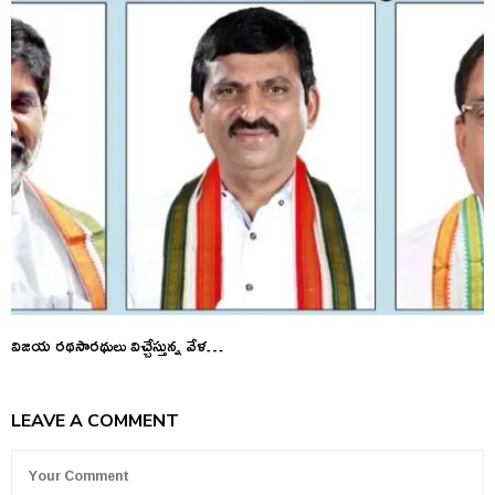
విజయ రథసారథులు విచ్చేస్తున్న వేళ…
LEAVE A COMMENT