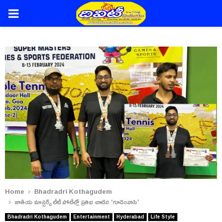
PRIMARY
MENU
Home
Bhadradri Kothagudem
జాతీయ మాస్టర్స్ టీటీ పోటీల్లో ప్రతిభ చాటిన ‘గూడెంవాసి’
Bhadradri Kothagudem
Entertainment
Hyderabad
Life Style