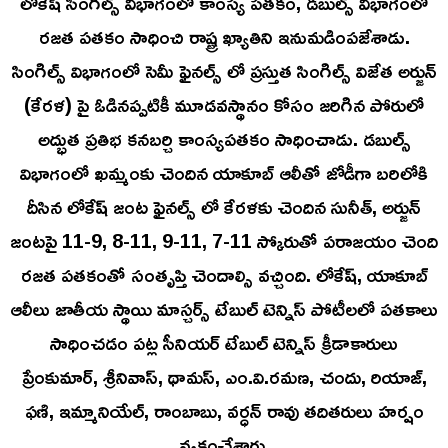
లోకేష్ సింగిల్స్ విభాగంలో కాంస్య పతకం, డబుల్స్ విభాగంలో
రజత పతకం సాధించి రాష్ట్ర ఖ్యాతిని ఇనుమడింపజేశాడు.
సింగిల్స్ విభాగంలో సెమీ ఫైనల్స్ లో ప్రస్తుత సింగిల్స్ విజేత అర్జున్
(కేరళ) పై ఓడినప్పటికీ మూడవస్థానం కోసం జరిగిన పోరులో
అద్భుత ప్రతిభ కనబర్చి కాంస్యపతకం సాధించాడు. డబుల్స్
విభాగంలో ఖమ్మంకు చెందిన యాకూబ్ ఆలీతో జోడీగా బరిలోకి
దీసిన లోకేష్ జంట ఫైనల్స్ లో కేరళకు చెందిన సునీత్, అర్జున్
జంటపై 11-9, 8-11, 9-11, 7-11 స్కోరుతో పరాజయం చెంది
రజత పతకంతో సంతృప్తి చెందాల్సి వచ్చింది. లోకేష్, యాకూబ్
ఆలీలు జాతీయ స్థాయి మాస్చర్స్ టేబుల్ టెన్నిస్ పోటీలలో పతకాలు
సాధించడం పట్ల సీనియర్ టేబుల్ టెన్నిస్ క్రీడాకారులు
ప్రేంకుమార్, శ్రీనివాస్, థామస్, ఎం.వి.రమణ, చందు, రియాజ్,
ఫణి, ఇమ్మానియేల్, రాంబాబు, వర్ధన్ రావు తదితరులు హర్షం
వ్యక్తంచేశారు.