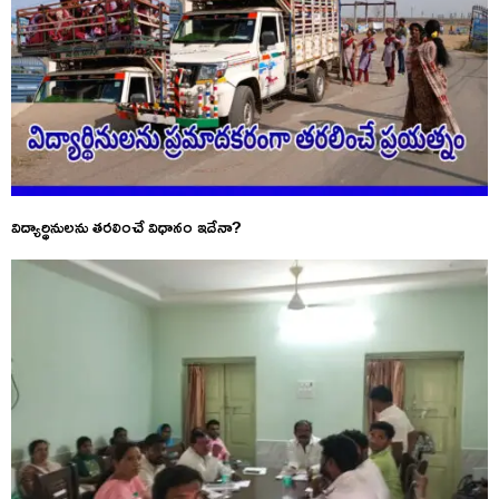
విద్యార్థినులను తరలించే విధానం ఇదేనా?