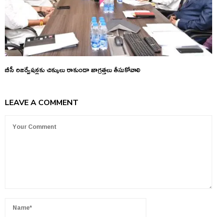
బీసీ రిజర్వేషన్లకు చిక్కులు రాకుండా జాగ్రత్తలు తీసుకోవాలి
LEAVE A COMMENT