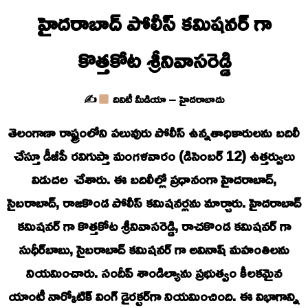
హైద‌రాబాద్ పోలీస్ కమిషనర్ గా
కొత్త‌కోట శ్రీ‌నివాసరెడ్డి
✍
దివిటీ మీడియా – హైదరాబాదు
తెలంగాణా రాష్ట్రంలోని ప‌లువురు పోలీస్ ఉన్న‌తాధికారులను బ‌దిలీ
చేస్తూ డీజీపీ ర‌విగుప్తా మంగళవారం (డిసెంబర్ 12) ఉత్త‌ర్వులు
విడుదల చేశారు. ఈ బదిలీల్లో ప్రధానంగా హైదరాబాద్,
సైబరాబాద్, రాజకొండ పోలీస్ క‌మిష‌న‌ర్ల‌ను మార్చారు. హైద‌రాబాద్
కమిషనర్ గా కొత్త‌కోట శ్రీ‌నివాసరెడ్డి, రాచ‌కొండ కమిషనర్ గా
సుధీర్‌బాబు, సైబరాబాద్ కమిషనర్ గా అవినాష్ మహంతిల‌ను
నియ‌మించారు. సందీప్‌ శాండిల్యాను ప్రభుత్వం కీలకమైన
యాంటీ నార్కోటిక్ వింగ్‌ డైరక్టర్‌గా నియమించింది. ఈ విభాగాన్ని