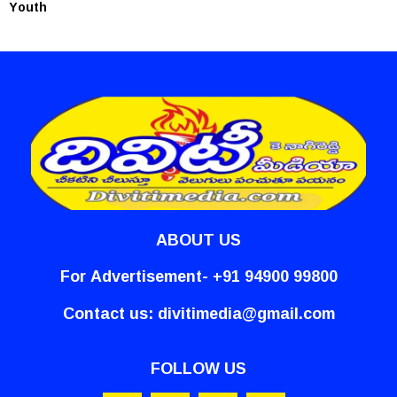
Youth
ABOUT US
For Advertisement- +91 94900 99800
Contact us:
divitimedia@gmail.com
FOLLOW US