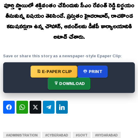
పూర్తి స్థాయిలో శక్తివంతం చేసేందుకు సీఎం రేవంత్ రెడ్డి నిర్ణయం
తీసుకున్న విషయం తెలిసిందే. ప్రస్తుతం హైదరాబాద్‌, రాచకొండ
కమిషనర్లుగా ఉన్న చౌహాన్‌, ఆనంద్‌లను డీజీపీ కార్యాలయానికి
అటాచ్‌ చేశారు.
Save or share this story as a newspaper-style Epaper Clip:
E-PAPER CLIP
PRINT
DOWNLOAD
Facebook
WhatsApp
Twitter
Telegram
LinkedIn
#ADMINISTRATION
#CYBERABAD
#GOVT
#HYDARABAD