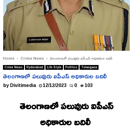
Home
Crime News
తెలంగాణలో పలువురు ఐపీఎస్ అధికారుల బదిలీ
Crime News
Hyderabad
Life Style
Politics
Telangana
తెలంగాణలో పలువురు ఐపీఎస్ అధికారుల బదిలీ
by
Divitimedia
12/12/2023
0
103
తెలంగాణలో పలువురు ఐపీఎస్
అధికారుల బదిలీ