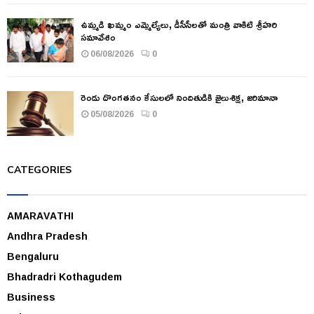
ఉమ్మడి ఖమ్మం ఎమ్మెల్యేలు, డీసీసీలతో మంత్రి వాకిటి శ్రీహరి
సమావేశం
06/08/2026
0
రెండు దొంగతనం కేసులలో నిందితుడికి జైలుశిక్ష, జరిమానా
05/08/2026
0
CATEGORIES
AMARAVATHI
Andhra Pradesh
Bengaluru
Bhadradri Kothagudem
Business