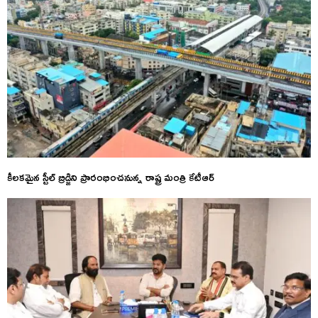
కీలకమైన స్టీల్ బ్రిడ్జిని ప్రారంభించనున్న రాష్ట్ర మంత్రి కేటీఆర్