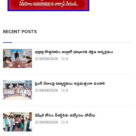
RECENT POSTS
భద్రాద్రి కొత్తగూడెం జిల్లాలో భూభారతి శిక్షణ కార్యక్రమం
06/08/2026
0
సైబర్ నేరాలపై విద్యార్థినులు అప్రమత్తంగా ఉండాలి
06/08/2026
0
పేస్కేల్ కోసం డీఆర్డీఓకు ఉద్యోగుల నోటీసు
06/08/2026
0