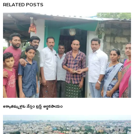
RELATED POSTS
అక్కాతమ్ముళ్లకు నేస్తం ట్రస్ట్ ఆర్థికసాయం