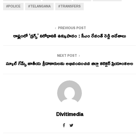
#POLICE
#TELANGANA
#TRANSFERS
PREVIOUS POST
రాష్ట్రంలో ‘డ్రగ్స్’ నిరోధానికి ఉక్కుపాదం : సీఎం రేవంత్ రెడ్డి ఆదేశాలు
NEXT POST
స్కూల్ గేమ్స్ జాతీయ క్రీడాకారులను అభినందించిన జిల్లా కలెక్టర్ ప్రియాంకఅల
Divitimedia