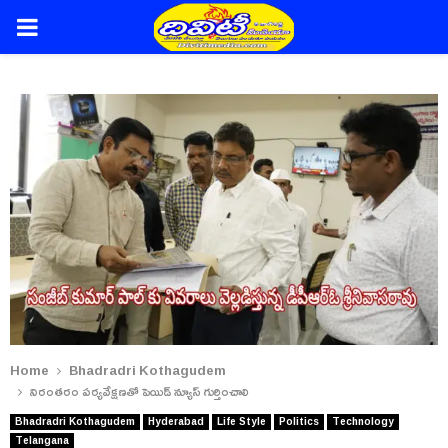
PRIMARY
MENU
Home
Bhadradri Kothagudem
నిరంతరం పర్యవేక్షణతో పెయిడ్ న్యూస్ గుర్తించాలి
Bhadradri Kothagudem
Hyderabad
Life Style
Politics
Technology
Telangana