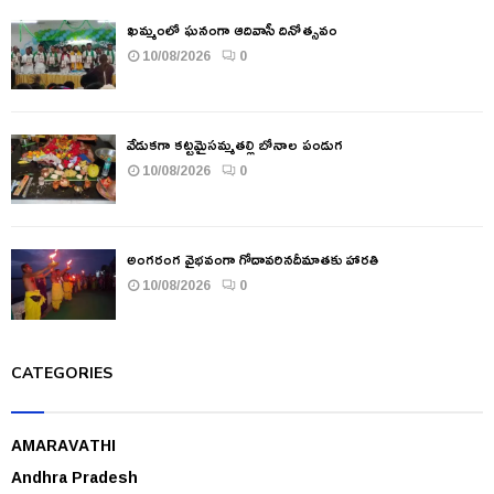
ఖమ్మంలో ఘనంగా ఆదివాసీ దినోత్సవం
10/08/2026
0
వేడుకగా కట్టమైసమ్మతల్లి బోనాల పండుగ
10/08/2026
0
అంగరంగ వైభవంగా గోదావరినదీమాతకు హారతి
10/08/2026
0
CATEGORIES
AMARAVATHI
Andhra Pradesh