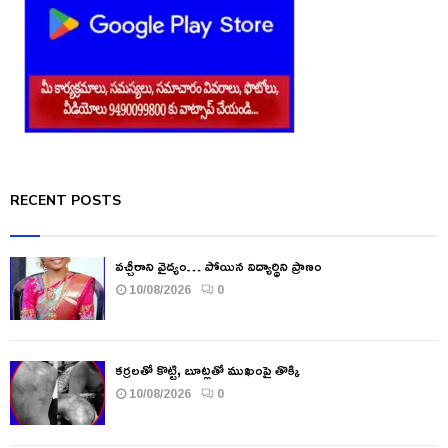
RECENT POSTS
వచ్చీరాని వైద్యం… పోయిన విద్యార్థిని ప్రాణం
10/08/2026
0
కర్రలతో కొట్టి, బూట్లతో ముఖంపై తొక్కి
10/08/2026
0