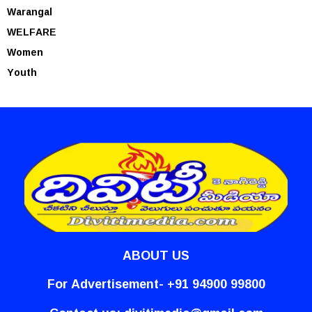
Warangal
WELFARE
Women
Youth
ABOUT US
For Advertisement- +91 94900 99800