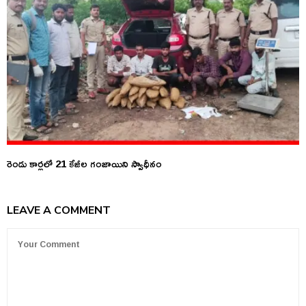
రెండు కార్లలో 21 కేజీల గంజాయిని స్వాధీనం
LEAVE A COMMENT