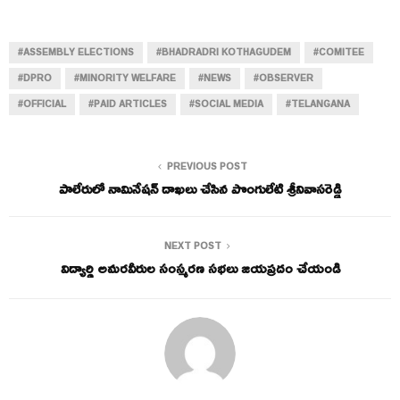
#ASSEMBLY ELECTIONS
#BHADRADRI KOTHAGUDEM
#COMITEE
#DPRO
#MINORITY WELFARE
#NEWS
#OBSERVER
#OFFICIAL
#PAID ARTICLES
#SOCIAL MEDIA
#TELANGANA
PREVIOUS POST
పాలేరులో నామినేషన్ దాఖలు చేసిన పొంగులేటి శ్రీనివాసరెడ్డి
NEXT POST
విద్యార్థి అమరవీరుల సంస్మరణ సభలు జయప్రదం చేయండి