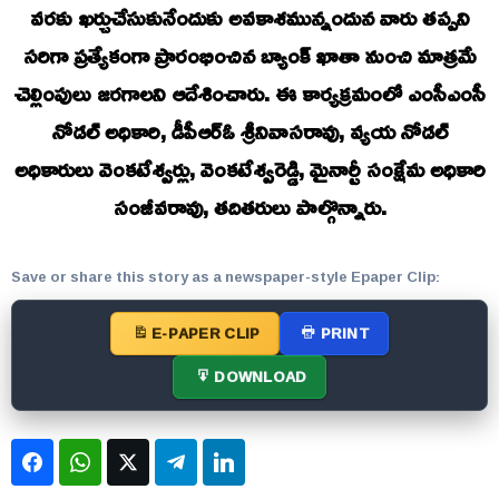
వరకు ఖర్చుచేసుకునేందుకు అవకాశమున్నందున వారు తప్పని
సరిగా ప్రత్యేకంగా ప్రారంభించిన బ్యాంక్ ఖాతా నుంచి మాత్రమే
చెల్లింపులు జరగాలని ఆదేశించారు. ఈ కార్యక్రమంలో ఎంసీఎంసీ
నోడల్ అధికారి, డీపీఆర్ఓ శ్రీనివాసరావు, వ్యయ నోడల్
అధికారులు వెంకటేశ్వర్లు, వెంకటేశ్వరెడ్డి, మైనార్టీ సంక్షేమ అధికారి
సంజీవరావు, తదితరులు పాల్గొన్నారు.
Save or share this story as a newspaper-style Epaper Clip:
E-PAPER CLIP
PRINT
DOWNLOAD
Facebook
WhatsApp
Twitter
Telegram
LinkedIn