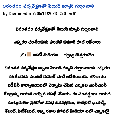
నిరంతరం పర్యవేక్షణతో పెయిడ్ న్యూస్ గుర్తించాలి
by
Divitimedia
05/11/2023
0
61
నిరంతరం పర్యవేక్షణతో పెయిడ్ న్యూస్ గుర్తించాలి
ఎన్నికల పరిశీలకుడు సంజీబ్ కుమార్ పాల్ ఆదేశాలు
✍
దివిటీ మీడియా – భద్రాద్రి కొత్తగూడెం
నిరంతర పర్యవేక్షణ ద్వారా పెయిడ్ న్యూస్ గుర్తించాలని ఎన్నికల
పరిశీలకుడు సంజిబ్ కుమార్ పాల్ ఆదేశించారు. శనివారం
ఐడీఓసీ కార్యాలయంలో ఏర్పాటు చేసిన ఎన్నికల ఎంసీఎంసీ
కేంద్రాన్ని ఆయన ఆకస్మిక తనిఖీ చేశారు. ఈ సందర్భంగా ఆయన
మాట్లాడుతూ ప్రతిరోజు వివిధ దినపత్రికలు, శాటిలైట్ ఛానల్స్,
కేబుల్, సిటీకేబుల్, అన్ని రకాల సోషల్ మీడియా లలో ఎన్నికల్లో