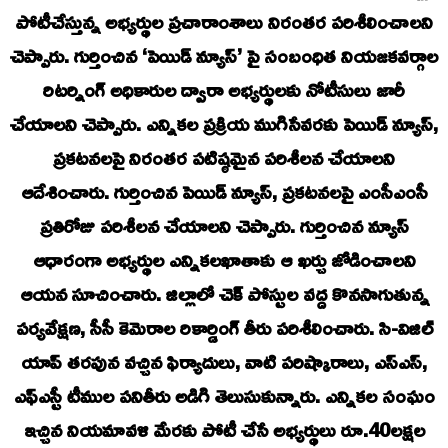
పోటీచేస్తున్న అభ్యర్థుల ప్రచారాంశాలు నిరంతర పరిశీలించాలని
చెప్పారు. గుర్తించిన ‘పెయిడ్ న్యూస్’ పై సంబంధిత నియజకవర్గాల
రిటర్నింగ్ అధికారుల ద్వారా అభ్యర్థులకు నోటీసులు జారీ
చేయాలని చెప్పారు. ఎన్నికల ప్రక్రియ ముగిసేవరకు పెయిడ్ న్యూస్,
ప్రకటనలపై నిరంతర పటిష్ఠమైన పరిశీలన చేయాలని
ఆదేశించారు. గుర్తించిన పెయిడ్ న్యూస్, ప్రకటనలపై ఎంసీఎంసీ
ప్రతిరోజు పరిశీలన చేయాలని చెప్పారు. గుర్తించిన న్యూస్
ఆధారంగా అభ్యర్థుల ఎన్నికలఖాతాకు ఆ ఖర్చు జోడించాలని
ఆయన సూచించారు. జిల్లాలో చెక్ పోస్టుల వద్ద కొనసాగుతున్న
పర్యవేక్షణ, సీసీ కెమెరాల రికార్డింగ్ తీరు పరిశీలించారు. సి-విజిల్
యాప్ తరపున వచ్చిన ఫిర్యాదులు, వాటి పరిష్కారాలు, ఎస్ఎస్,
ఎఫ్ఎస్టీ టీముల పనితీరు అడిగి తెలుసుకున్నారు. ఎన్నికల సంఘం
ఇచ్చిన నియమావళి మేరకు పోటీ చేసే అభ్యర్థులు రూ.40లక్షల