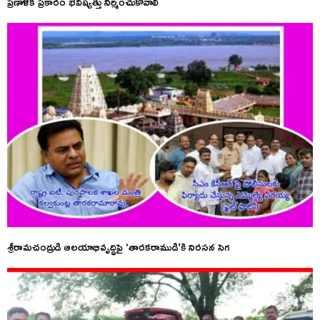
ప్రణాళిక ప్రకారం భవిష్యత్తు నిర్మించుకోవాలి
శ్రీరామచంద్రుడి ఆలయాభివృద్ధిపై ‘తారకరాముడి’కి నిరసన సెగ