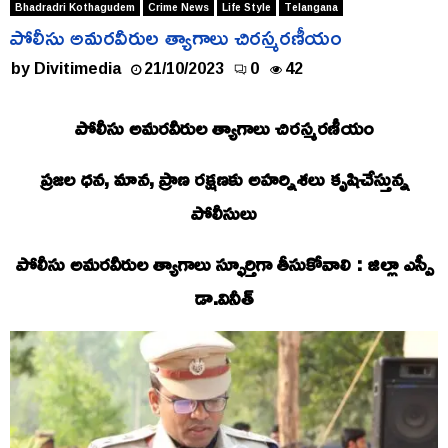
Bhadradri Kothagudem
Crime News
Life Style
Telangana
పోలీసు అమరవీరుల త్యాగాలు చిరస్మరణీయం
by
Divitimedia
21/10/2023
0
42
పోలీసు అమరవీరుల త్యాగాలు చిరస్మరణీయం
ప్రజల ధన, మాన, ప్రాణ రక్షణకు అహర్నిశలు కృషిచేస్తున్న
పోలీసులు
పోలీసు అమరవీరుల త్యాగాలు స్ఫూర్తిగా తీసుకోవాలి : జిల్లా ఎస్పీ
డా.వినీత్