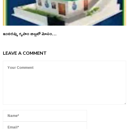
ఇందిరమ్మ గృహం బిల్లులో మోసం…
LEAVE A COMMENT