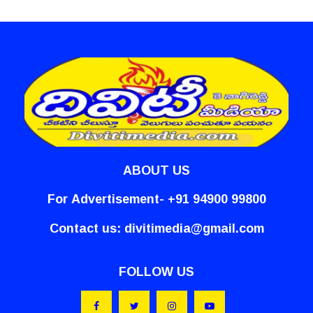
ABOUT US
For Advertisement- +91 94900 99800
Contact us:
divitimedia@gmail.com
FOLLOW US