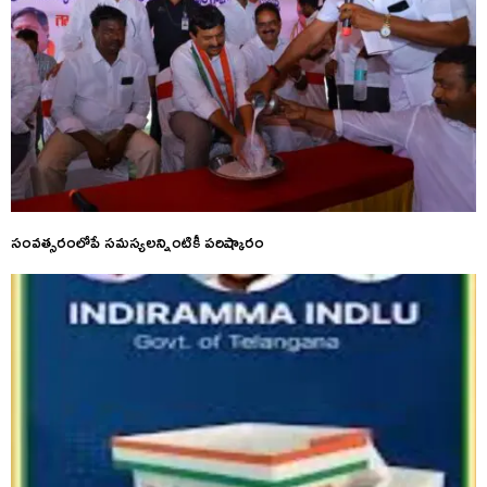
సంవత్సరంలోపే సమస్యలన్నింటికీ పరిష్కారం