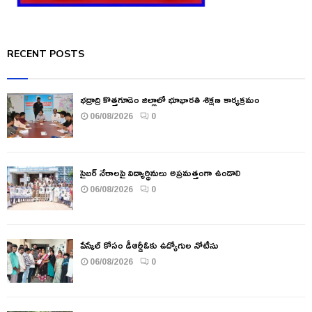
RECENT POSTS
భద్రాద్రి కొత్తగూడెం జిల్లాలో భూభారతి శిక్షణ కార్యక్రమం
06/08/2026
0
సైబర్ నేరాలపై విద్యార్థినులు అప్రమత్తంగా ఉండాలి
06/08/2026
0
పేస్కేల్ కోసం డీఆర్డీఓకు ఉద్యోగుల నోటీసు
06/08/2026
0