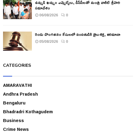
ఉమ్మడి ఖమ్మం ఎమ్మెల్యేలు, డీసీసీలతో మంత్రి వాకిటి శ్రీహరి
సమావేశం
06/08/2026
0
రెండు దొంగతనం కేసులలో నిందితుడికి జైలుశిక్ష, జరిమానా
05/08/2026
0
CATEGORIES
AMARAVATHI
Andhra Pradesh
Bengaluru
Bhadradri Kothagudem
Business
Crime News