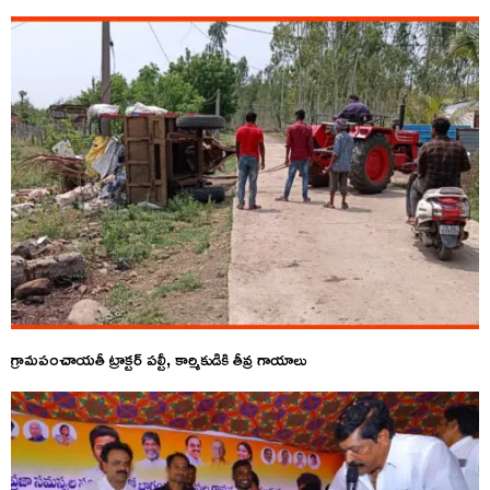
గ్రామపంచాయతీ ట్రాక్టర్ పల్టీ, కార్మికుడికి తీవ్ర గాయాలు