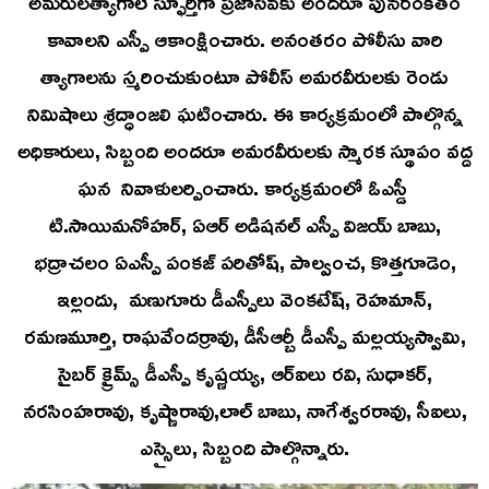
అమరులత్యాగాలే స్ఫూర్తిగా ప్రజాసేవకు అందరూ పునరంకితం
కావాలని ఎస్పీ ఆకాంక్షించారు. అనంతరం పోలీసు వారి
త్యాగాలను స్మరించుకుంటూ పోలీస్ అమరవీరులకు రెండు
నిమిషాలు శ్రద్ధాంజలి ఘటించారు. ఈ కార్యక్రమంలో పాల్గొన్న
అధికారులు, సిబ్బంది అందరూ అమరవీరులకు స్మారక స్థూపం వద్ద
ఘన నివాళులర్పించారు. కార్యక్రమంలో ఓఎస్డీ
టి.సాయిమనోహర్, ఏఆర్ అడిషనల్ ఎస్పీ విజయ్ బాబు,
భద్రాచలం ఏఎస్పీ పంకజ్ పరితోష్, పాల్వంచ, కొత్తగూడెం,
ఇల్లందు, మణుగూరు డీఎస్పీలు వెంకటేష్, రెహమాన్,
రమణమూర్తి, రాఘవేందర్రావు, డీసీఆర్బీ డీఎస్పీ మల్లయ్యస్వామి,
సైబర్ క్రైమ్స్ డీఎస్పీ కృష్ణయ్య, ఆర్ఐలు రవి, సుధాకర్,
నరసింహరావు, కృష్ణారావు,లాల్ బాబు, నాగేశ్వరరావు, సీఐలు,
ఎస్సైలు, సిబ్బంది పాల్గొన్నారు.