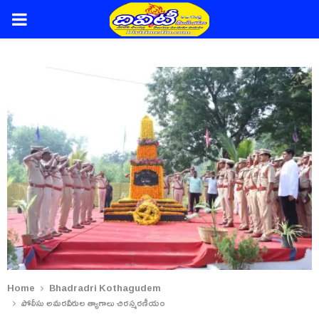
PRIMARY
MENU
Home
Bhadradri Kothagudem
పోలీసు అమరవీరుల త్యాగాలు చిరస్మరణీయం