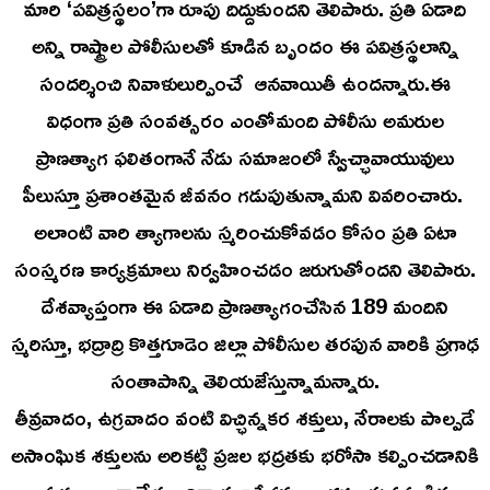
మారి ‘పవిత్రస్థలం’గా రూపు దిద్దుకుందని తెలిపారు. ప్రతి ఏడాది
అన్ని రాష్ట్రాల పోలీసులతో కూడిన బృందం ఈ పవిత్రస్థలాన్ని
సందర్శించి నివాళులుర్పించే ఆనవాయితీ ఉందన్నారు.ఈ
విధంగా ప్రతి సంవత్సరం ఎంతోమంది పోలీసు అమరుల
ప్రాణత్యాగ ఫలితంగానే నేడు సమాజంలో స్వేచ్ఛావాయువులు
పీలుస్తూ ప్రశాంతమైన జీవనం గడుపుతున్నామని వివరించారు.
అలాంటి వారి త్యాగాలను స్మరించుకోవడం కోసం ప్రతి ఏటా
సంస్మరణ కార్యక్రమాలు నిర్వహించడం జరుగుతోందని తెలిపారు.
దేశవ్యాప్తంగా ఈ ఏడాది ప్రాణత్యాగంచేసిన 189 మందిని
స్మరిస్తూ, భద్రాద్రి కొత్తగూడెం జిల్లా పోలీసుల తరపున వారికి ప్రగాఢ
సంతాపాన్ని తెలియజేస్తున్నామన్నారు.
తీవ్రవాదం, ఉగ్రవాదం వంటి విచ్ఛిన్నకర శక్తులు, నేరాలకు పాల్పడే
అసాంఘిక శక్తులను అరికట్టి ప్రజల భద్రతకు భరోసా కల్పించడానికి