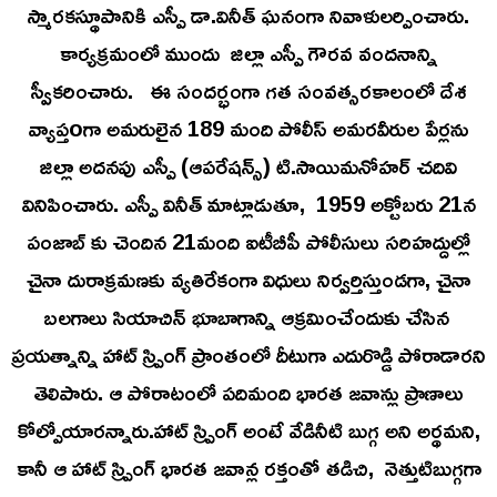
స్మారకస్థూపానికి ఎస్పీ డా.వినీత్ ఘనంగా నివాళులర్పించారు.
కార్యక్రమంలో ముందు జిల్లా ఎస్పీ గౌరవ వందనాన్ని
స్వీకరించారు. ఈ సందర్భంగా గత సంవత్సరకాలంలో దేశ
వ్యాప్తoగా అమరులైన 189 మంది పోలీస్ అమరవీరుల పేర్లను
జిల్లా అదనపు ఎస్పీ (ఆపరేషన్స్) టి.సాయిమనోహర్ చదివి
వినిపించారు. ఎస్పీ వినీత్ మాట్లాడుతూ, 1959 అక్టోబరు 21న
పంజాబ్ కు చెందిన 21మంది ఐటీబీపీ పోలీసులు సరిహద్దుల్లో
చైనా దురాక్రమణకు వ్యతిరేకంగా విధులు నిర్వర్తిస్తుండగా, చైనా
బలగాలు సియాచిన్ భూబాగాన్ని ఆక్రమించేందుకు చేసిన
ప్రయత్నాన్ని హాట్ స్ప్రింగ్ ప్రాంతంలో దీటుగా ఎదురొడ్డి పోరాడారని
తెలిపారు. ఆ పోరాటంలో పదిమంది భారత జవాన్లు ప్రాణాలు
కోల్పోయారన్నారు.హాట్ స్ప్రింగ్ అంటే వేడినీటి బుగ్గ అని అర్థమని,
కానీ ఆ హాట్ స్ప్రింగ్ భారత జవాన్ల రక్తంతో తడిచి, నెత్తుటిబుగ్గగా