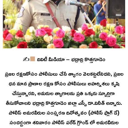
✍
దివిటీ మీడియా – భద్రాద్రి కొత్తగూడెం
ప్రజల రక్షణకోసం పోలీసులు చేసే త్యాగం వెలకట్టలేనిదని, ప్రజల
ధన మాన ప్రాణాల రక్షణ కోసం పోలీసులు అహర్నిశలు కృషి
చేస్తున్నారని, అమరుల త్యాగాలను ప్రతి ఒక్కరు స్ఫూర్తిగా
తీసుకోవాలని భద్రాద్రి కొత్తగూడెం జిల్లా ఎస్పీ డా.వినీత్ అన్నారు.
పోలీస్ అమరవీరుల సంస్మరణ దినోత్సవం (పోలీస్ ఫ్లాగ్ డే)
సందర్బంగా శనివారం పోలీస్ పరేడ్ గ్రౌండ్ లో అమరవీరుల