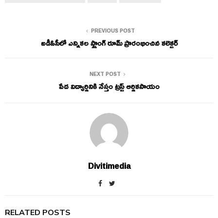
PREVIOUS POST
ఐడీఓసీలో ఎన్నికల స్ట్రాంగ్ రూమ్ ప్రారంభించిన కలెక్టర్
NEXT POST
పేద విద్యార్థినికి నేస్తం ట్రస్ట్ ఆర్థికసాయం
Divitimedia
RELATED POSTS