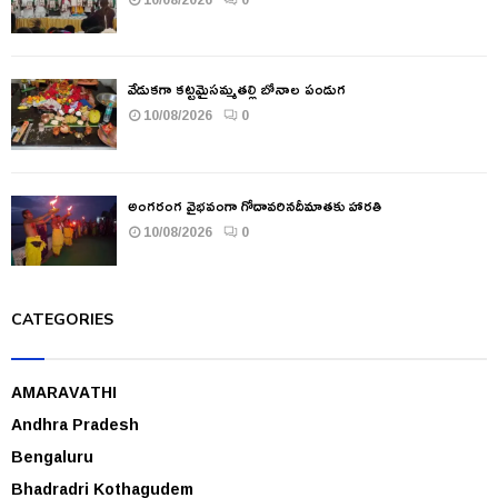
వేడుకగా కట్టమైసమ్మతల్లి బోనాల పండుగ
10/08/2026
0
అంగరంగ వైభవంగా గోదావరినదీమాతకు హారతి
10/08/2026
0
CATEGORIES
AMARAVATHI
Andhra Pradesh
Bengaluru
Bhadradri Kothagudem