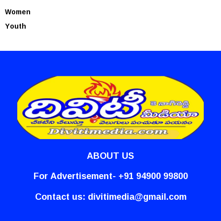
Women
Youth
ABOUT US
For Advertisement- +91 94900 99800
Contact us:
divitimedia@gmail.com