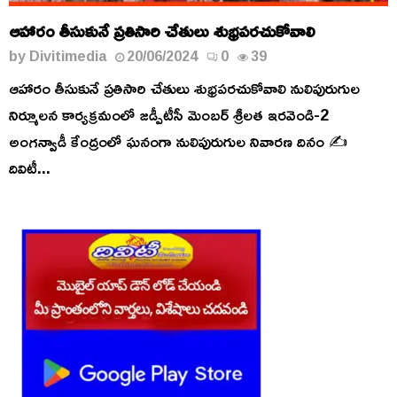
ఆహారం తీసుకునే ప్రతిసారి చేతులు శుభ్రపరచుకోవాలి
by
Divitimedia
20/06/2024
0
39
ఆహారం తీసుకునే ప్రతిసారి చేతులు శుభ్రపరచుకోవాలి నులిపురుగుల
నిర్మూలన కార్యక్రమంలో జడ్పీటీసీ మెంబర్ శ్రీలత ఇరవెండి-2
అంగన్వాడీ కేంద్రంలో ఘనంగా నులిపురుగుల నివారణ దినం ✍️
దివిటీ...