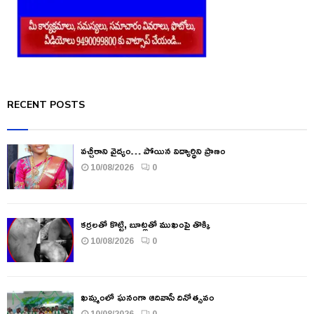
RECENT POSTS
వచ్చీరాని వైద్యం… పోయిన విద్యార్థిని ప్రాణం
10/08/2026
0
కర్రలతో కొట్టి, బూట్లతో ముఖంపై తొక్కి
10/08/2026
0
ఖమ్మంలో ఘనంగా ఆదివాసీ దినోత్సవం
10/08/2026
0