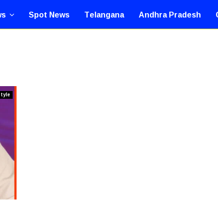
ws
Spot News
Telangana
Andhra Pradesh
Style