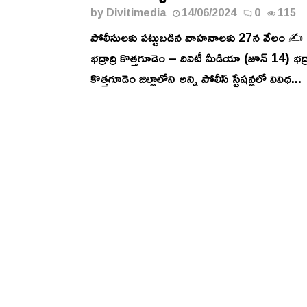
by
Divitimedia
14/06/2024
0
115
పోలీసులకు పట్టుబడిన వాహనాలకు 27న వేలం ✍️
భద్రాద్రి కొత్తగూడెం – దివిటీ మీడియా (జూన్ 14) భద్రా
కొత్తగూడెం జిల్లాలోని అన్ని పోలీస్ స్టేషన్లలో వివిధ...