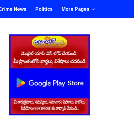
Crime News
Politics
More Pages