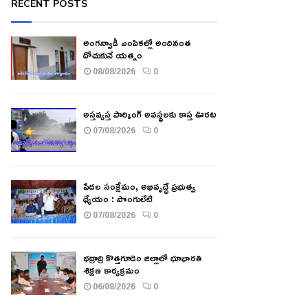
RECENT POSTS
అంగన్వాడీ ఎంపికల్లో అందినంత
దోచుకునే యత్నం
08/08/2026
0
అస్తవ్యస్త పార్కింగ్ అవస్థలకు కాస్త ఊరట
07/08/2026
0
పేదల సంక్షేమం, అభివృద్ధే ప్రభుత్వ
ధ్యేయం : పొంగులేటి
07/08/2026
0
భద్రాద్రి కొత్తగూడెం జిల్లాలో భూభారతి
శిక్షణ కార్యక్రమం
06/08/2026
0