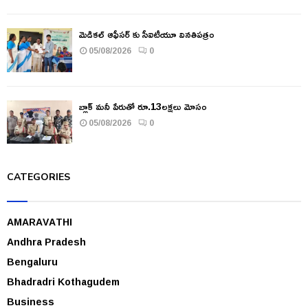
మెడికల్ ఆఫీసర్ కు సీఐటీయూ వినతిపత్రం
05/08/2026
0
బ్లాక్ మనీ పేరుతో రూ.13లక్షలు మోసం
05/08/2026
0
CATEGORIES
AMARAVATHI
Andhra Pradesh
Bengaluru
Bhadradri Kothagudem
Business