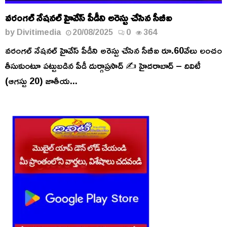
వరంగల్ నేషనల్ హైవేస్ పీడీని అరెస్టు చేసిన సీబీఐ
by
Divitimedia
20/08/2025
0
364
వరంగల్ నేషనల్ హైవేస్ పీడీని అరెస్టు చేసిన సీబీఐ రూ.60వేలు లంచం
తీసుకుంటూ పట్టుబడిన పీడీ దుర్గాప్రసాద్ ✍️ హైదరాబాద్ – దివిటీ
(ఆగస్టు 20) జాతీయ...