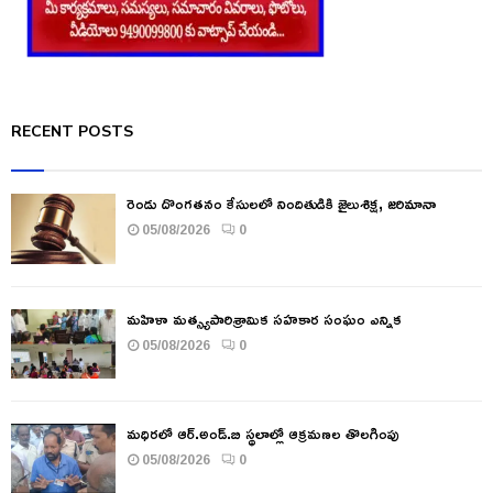
RECENT POSTS
రెండు దొంగతనం కేసులలో నిందితుడికి జైలుశిక్ష, జరిమానా
05/08/2026
0
మహిళా మత్స్యపారిశ్రామిక సహకార సంఘం ఎన్నిక
05/08/2026
0
మధిరలో ఆర్.అండ్.బి స్థలాల్లో ఆక్రమణల తొలగింపు
05/08/2026
0