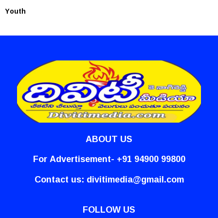
Youth
ABOUT US
For Advertisement- +91 94900 99800
Contact us:
divitimedia@gmail.com
FOLLOW US