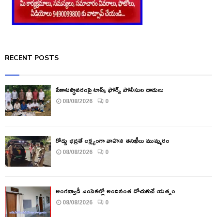
RECENT POSTS
పేకాటస్థావరంపై టాస్క్ ఫోర్స్ పోలీసుల దాడులు
08/08/2026
0
రోడ్డు భద్రతే లక్ష్యంగా వాహన తనిఖీలు ముమ్మరం
08/08/2026
0
అంగన్వాడీ ఎంపికల్లో అందినంత దోచుకునే యత్నం
08/08/2026
0