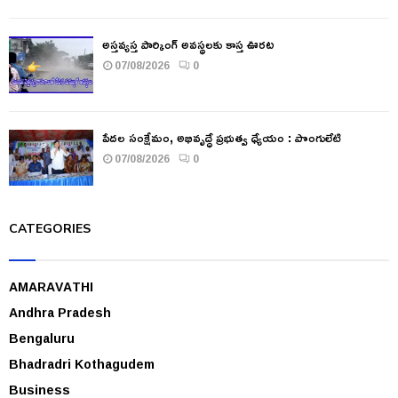
అస్తవ్యస్త పార్కింగ్ అవస్థలకు కాస్త ఊరట
07/08/2026
0
పేదల సంక్షేమం, అభివృద్ధే ప్రభుత్వ ధ్యేయం : పొంగులేటి
07/08/2026
0
CATEGORIES
AMARAVATHI
Andhra Pradesh
Bengaluru
Bhadradri Kothagudem
Business