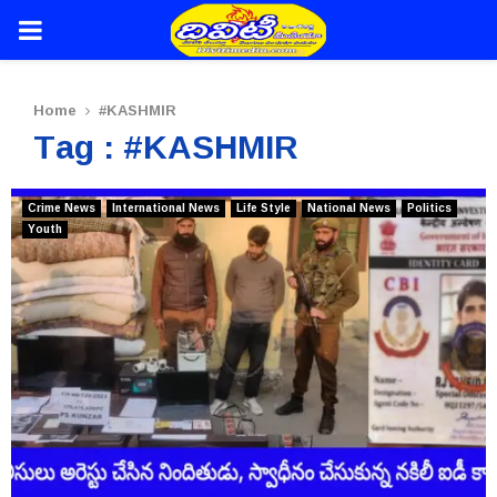
PRIMARY
MENU
Home
#KASHMIR
Tag : #KASHMIR
Crime News
International News
Life Style
National News
Politics
Youth