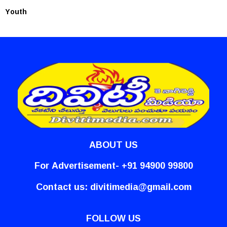
Youth
ABOUT US
For Advertisement- +91 94900 99800
Contact us:
divitimedia@gmail.com
FOLLOW US