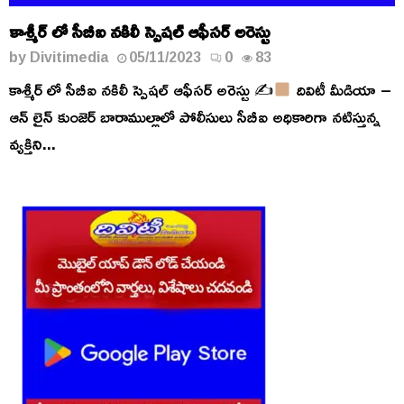
కాశ్మీర్ లో సీబీఐ నకిలీ స్పెషల్ ఆఫీసర్ అరెస్టు
by
Divitimedia
05/11/2023
0
83
కాశ్మీర్ లో సీబీఐ నకిలీ స్పెషల్ ఆఫీసర్ అరెస్టు ✍
దివిటీ మీడియా –
ఆన్ లైన్ కుంజెర్ బారాముల్లాలో పోలీసులు సీబీఐ అధికారిగా నటిస్తున్న
వ్యక్తిని...