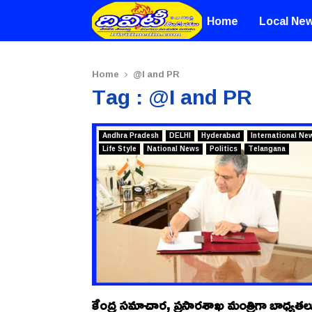
Home
Local Ne
Home
@I and PR
Tag : @I and PR
Andhra Pradesh
DELHI
Hyderabad
International Ne
Life Style
National News
Politics
Telangana
కేంద్ర సమాచార, ప్రసారశాఖ మంత్రిగా బాధ్యతల