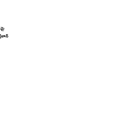
తమై
 (జూన్