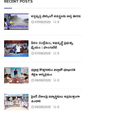
RECENT POSTS
అస్తవ్యస్త పార్కింగ్ అవస్థలకు కాస్త ఊరట
07/08/2026
0
పేదల సంక్షేమం, అభివృద్ధే ప్రభుత్వ
ధ్యేయం : పొంగులేటి
07/08/2026
0
భద్రాద్రి కొత్తగూడెం జిల్లాలో భూభారతి
శిక్షణ కార్యక్రమం
06/08/2026
0
సైబర్ నేరాలపై విద్యార్థినులు అప్రమత్తంగా
ఉండాలి
06/08/2026
0