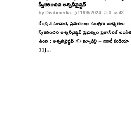
స్వీకరించిన అశ్వనీవైష్ణవ్‌
by
Divitimedia
11/06/2024
0
43
కేంద్ర సమాచార, ప్రసారశాఖ మంత్రిగా బాధ్యతలు
స్వీకరించిన అశ్వనీవైష్ణవ్‌ ప్రభుత్వం ప్రజాసేవకే అంకి
ఉంది : అశ్వనీవైష్ణవ్‌ ✍️ న్యూఢిల్లీ – దివిటీ మీడియా
11)...