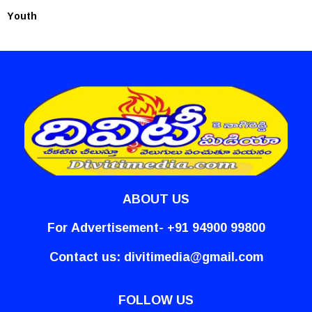
Youth
ABOUT US
For Advertisement- +91 94900 99800
Contact us:
divitimedia@gmail.com
FOLLOW US