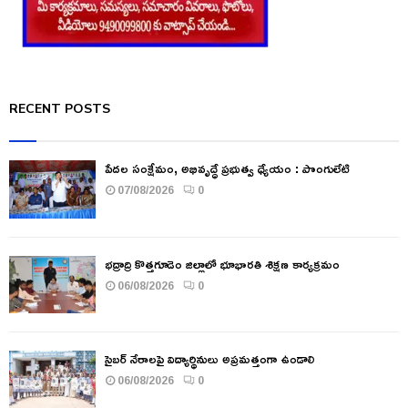
RECENT POSTS
పేదల సంక్షేమం, అభివృద్ధే ప్రభుత్వ ధ్యేయం : పొంగులేటి
07/08/2026
0
భద్రాద్రి కొత్తగూడెం జిల్లాలో భూభారతి శిక్షణ కార్యక్రమం
06/08/2026
0
సైబర్ నేరాలపై విద్యార్థినులు అప్రమత్తంగా ఉండాలి
06/08/2026
0