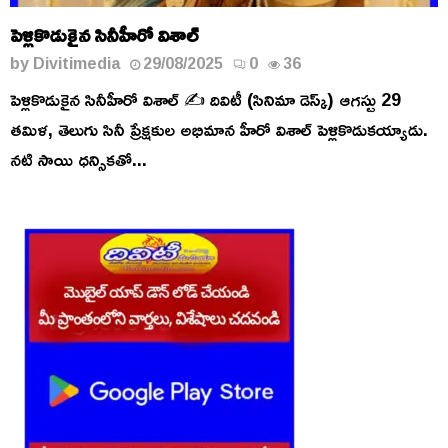
పెళ్లికొడుకైన సినీహీరో విశాల్
by
Divitimedia
29/08/2025
0
36
పెళ్లికొడుకైన సినీహీరో విశాల్ ✍️ దివిటీ (సినిమా డెస్క్) ఆగస్టు 29
తమిళ, తెలుగు సినీ ప్రేక్షకుల అభిమాన హీరో విశాల్ పెళ్లికొడుకయ్యాడు.
నటి సాయి ధన్సికతో...