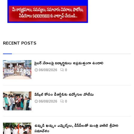
RECENT POSTS
సైబర్ నేరాలపై విద్యార్థినులు అప్రమత్తంగా ఉండాలి
06/08/2026
0
పేస్కేల్ కోసం డీఆర్డీఓకు ఉద్యోగుల నోటీసు
06/08/2026
0
ఉమ్మడి ఖమ్మం ఎమ్మెల్యేలు, డీసీసీలతో మంత్రి వాకిటి శ్రీహరి
సమావేశం