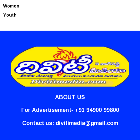
Women
Youth
ABOUT US
For Advertisement- +91 94900 99800
Contact us:
divitimedia@gmail.com