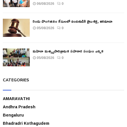
06/08/2026
0
రెండు దొంగతనం కేసులలో నిందితుడికి జైలుశిక్ష, జరిమానా
05/08/2026
0
మహిళా మత్స్యపారిశ్రామిక సహకార సంఘం ఎన్నిక
05/08/2026
0
CATEGORIES
AMARAVATHI
Andhra Pradesh
Bengaluru
Bhadradri Kothagudem