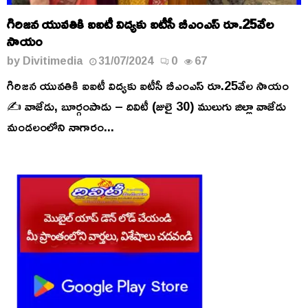
గిరిజన యువతికి ఐఐటీ విద్యకు ఐటీసీ బీఎంఎస్ రూ.25వేల
సాయం
by
Divitimedia
31/07/2024
0
67
గిరిజన యువతికి ఐఐటీ విద్యకు ఐటీసీ బీఎంఎస్ రూ.25వేల సాయం
✍️ వాజేడు, బూర్గంపాడు – దివిటీ (జులై 30) ములుగు జిల్లా వాజేడు
మండలంలోని నాగారం...