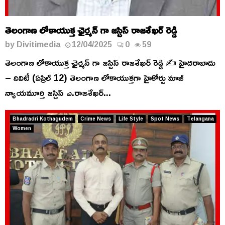
తెలంగాణ లోకాయుక్త ఛైర్మన్ గా జస్టిస్ రాజశేఖర్ రెడ్డి
by
Divitimedia
12/04/2025
0
59
తెలంగాణ లోకాయుక్త ఛైర్మన్ గా జస్టిస్ రాజశేఖర్ రెడ్డి ✍️ హైదరాబాదు
– దివిటీ (ఏప్రిల్ 12) తెలంగాణ లోకాయుక్తగా హైకోర్టు మాజీ
న్యాయమూర్తి జస్టిస్ ఎ.రాజశేఖర్...
Bhadradri Kothagudem
Crime News
Life Style
Spot News
Telangana
Women