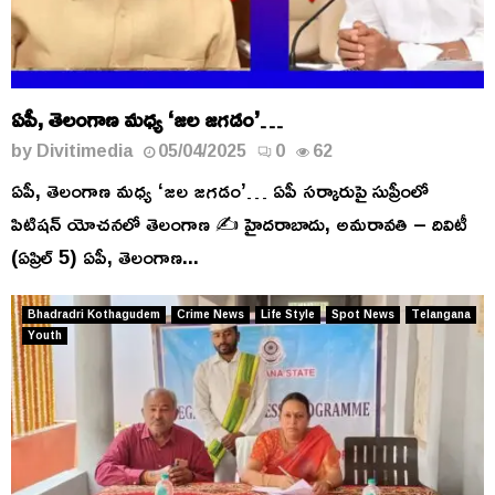
ఏపీ, తెలంగాణ మధ్య ‘జల జగడం’…
by
Divitimedia
05/04/2025
0
62
ఏపీ, తెలంగాణ మధ్య ‘జల జగడం’… ఏపీ సర్కారుపై సుప్రీంలో
పిటిషన్ యోచనలో తెలంగాణ ✍️ హైదరాబాదు, అమరావతి – దివిటీ
(ఏప్రిల్ 5) ఏపీ, తెలంగాణ...
Bhadradri Kothagudem
Crime News
Life Style
Spot News
Telangana
Youth