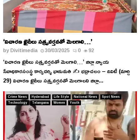
‘విచారణ ఖైదీలు సత్ప్రవర్తనతో మెలగాలి…’
by
Divitimedia
30/03/2025
0
92
‘విచారణ ఖైదీలు సత్ప్రవర్తనతో మెలగాలి…’ జిల్లా న్యాయ
సేవాధికారసంస్థ కార్యదర్శి భానుమతి ✍️ భద్రాచలం – దివిటీ (మార్చి
29) విచారణ ఖైదీలు సత్ప్రవర్తనతో మెలగాలని జిల్లా...
Crime News
Hyderabad
Life Style
National News
Spot News
Technology
Telangana
Women
Youth