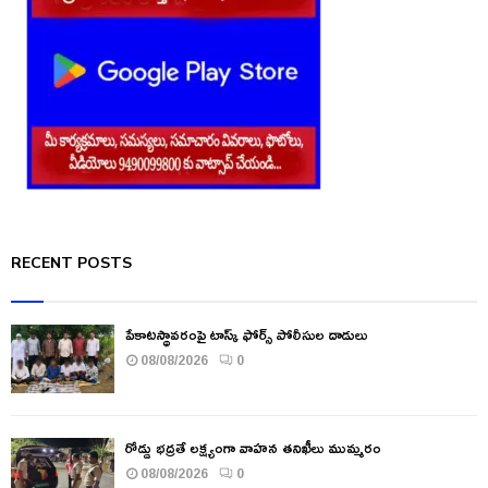
RECENT POSTS
పేకాటస్థావరంపై టాస్క్ ఫోర్స్ పోలీసుల దాడులు
08/08/2026
0
రోడ్డు భద్రతే లక్ష్యంగా వాహన తనిఖీలు ముమ్మరం
08/08/2026
0