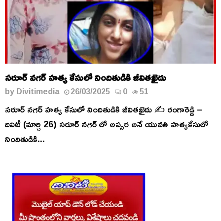
సరూర్ నగర్ హత్య కేసులో నిందితుడికి జీవితఖైదు
by
Divitimedia
26/03/2025
0
51
సరూర్ నగర్ హత్య కేసులో నిందితుడికి జీవితఖైదు ✍️ రంగారెడ్డి –
దివిటీ (మార్చి 26) సరూర్ నగర్ లో అప్సర అనే యువతి హత్యకేసులో
నిందితుడికి...