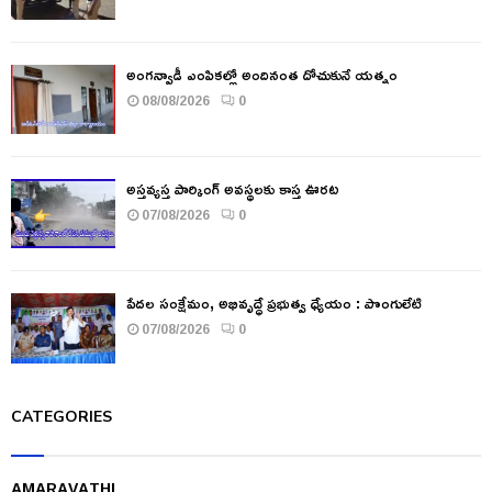
అంగన్వాడీ ఎంపికల్లో అందినంత దోచుకునే యత్నం
08/08/2026
0
అస్తవ్యస్త పార్కింగ్ అవస్థలకు కాస్త ఊరట
07/08/2026
0
పేదల సంక్షేమం, అభివృద్ధే ప్రభుత్వ ధ్యేయం : పొంగులేటి
07/08/2026
0
CATEGORIES
AMARAVATHI