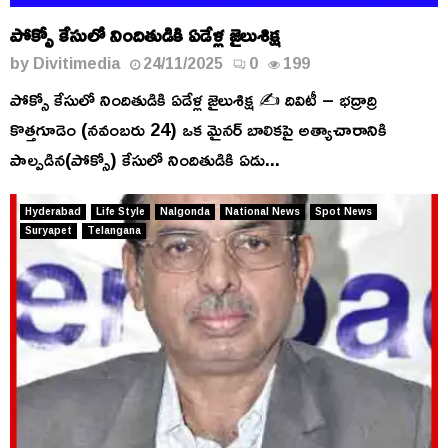
పోక్సో కేసులో నిందితుడికి ఏడేళ్ల జైలుశిక్ష
by
Divitimedia
24/11/2025
0
199
పోక్సో కేసులో నిందితుడికి ఏడేళ్ల జైలుశిక్ష ✍️ దివిటీ – భద్రాద్రి
కొత్తగూడెం (నవంబరు 24) ఒక మైనర్ బాలికపై అత్యాచారానికి
పాల్పడిన(పోక్సో) కేసులో నిందితుడికి ఏడు...
Hyderabad
Life Style
Nalgonda
National News
Spot News
Suryapet
Telangana