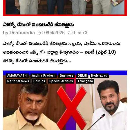
పోక్సో కేసులో నిందితుడికి జీవితఖైదు
by
Divitimedia
10/04/2025
0
73
పోక్సో కేసులో నిందితుడికి జీవితఖైదు న్యాయ, పోలీసు అధికారులను
అభినందించిన ఎస్పీ ✍️ భద్రాద్రి కొత్తగూడెం – దివిటీ (ఏప్రిల్ 10)
పోక్సో కేసులో నిందితుడికి జీవితఖైదు...
AMARAVATHI
Andhra Pradesh
Business
DELHI
Hyderabad
National News
Politics
Special Articles
Telangana