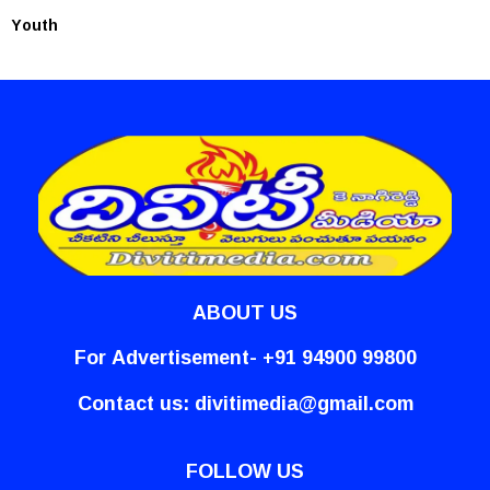
Youth
ABOUT US
For Advertisement- +91 94900 99800
Contact us:
divitimedia@gmail.com
FOLLOW US