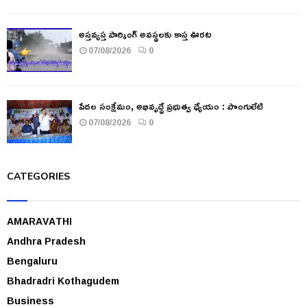
అస్తవ్యస్త పార్కింగ్ అవస్థలకు కాస్త ఊరట
07/08/2026
0
పేదల సంక్షేమం, అభివృద్ధే ప్రభుత్వ ధ్యేయం : పొంగులేటి
07/08/2026
0
CATEGORIES
AMARAVATHI
Andhra Pradesh
Bengaluru
Bhadradri Kothagudem
Business