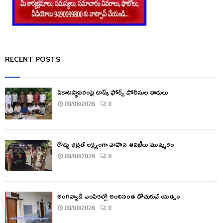
RECENT POSTS
పేకాటస్థావరంపై టాస్క్ ఫోర్స్ పోలీసుల దాడులు
08/08/2026
0
రోడ్డు భద్రతే లక్ష్యంగా వాహన తనిఖీలు ముమ్మరం
08/08/2026
0
అంగన్వాడీ ఎంపికల్లో అందినంత దోచుకునే యత్నం
08/08/2026
0