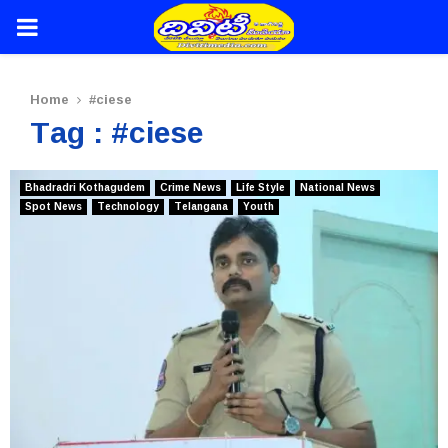
PRIMARY
MENU
Home
#ciese
Tag : #ciese
Bhadradri Kothagudem
Crime News
Life Style
National News
Spot News
Technology
Telangana
Youth