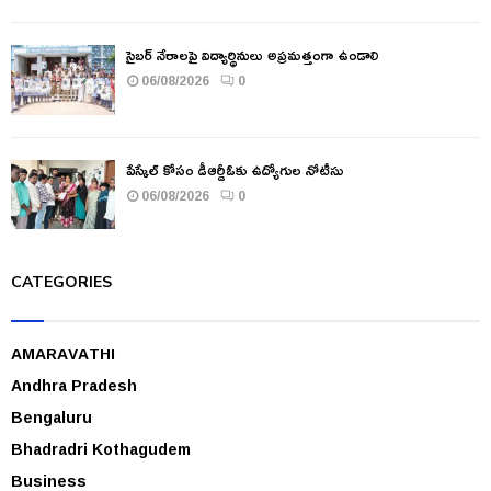
సైబర్ నేరాలపై విద్యార్థినులు అప్రమత్తంగా ఉండాలి
06/08/2026
0
పేస్కేల్ కోసం డీఆర్డీఓకు ఉద్యోగుల నోటీసు
06/08/2026
0
CATEGORIES
AMARAVATHI
Andhra Pradesh
Bengaluru
Bhadradri Kothagudem
Business