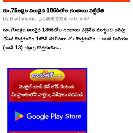
రూ.75లక్షల విలువైన 186కిలోల గంజాయి పట్టివేత
by
Divitimedia
14/06/2024
0
67
రూ.75లక్షల విలువైన 186కిలోల గంజాయి పట్టివేత ముగ్గురిని అరెస్టు
చేసిన కొత్తగూడెం 1టౌన్ పోలీసులు ✍️ కొత్తగూడెం – దివిటీ మీడియా
(జూన్ 13) భద్రాద్రి కొత్తగూడెం...