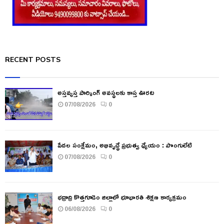
RECENT POSTS
అస్తవ్యస్త పార్కింగ్ అవస్థలకు కాస్త ఊరట
07/08/2026
0
పేదల సంక్షేమం, అభివృద్ధే ప్రభుత్వ ధ్యేయం : పొంగులేటి
07/08/2026
0
భద్రాద్రి కొత్తగూడెం జిల్లాలో భూభారతి శిక్షణ కార్యక్రమం
06/08/2026
0