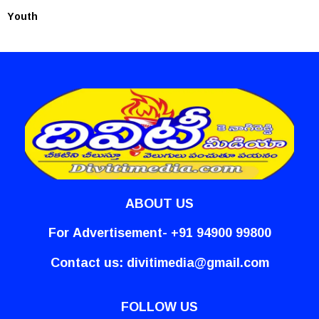
Youth
ABOUT US
For Advertisement- +91 94900 99800
Contact us:
divitimedia@gmail.com
FOLLOW US