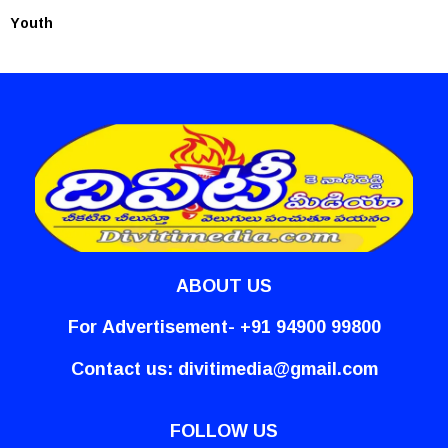
Youth
ABOUT US
For Advertisement- +91 94900 99800
Contact us:
divitimedia@gmail.com
FOLLOW US