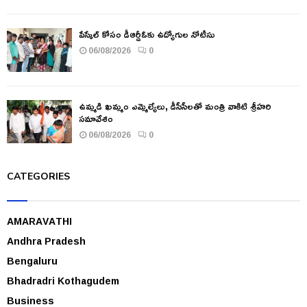
పేస్కేల్ కోసం డీఆర్డీఓకు ఉద్యోగుల నోటీసు
06/08/2026
0
ఉమ్మడి ఖమ్మం ఎమ్మెల్యేలు, డీసీసీలతో మంత్రి వాకిటి శ్రీహరి
సమావేశం
06/08/2026
0
CATEGORIES
AMARAVATHI
Andhra Pradesh
Bengaluru
Bhadradri Kothagudem
Business