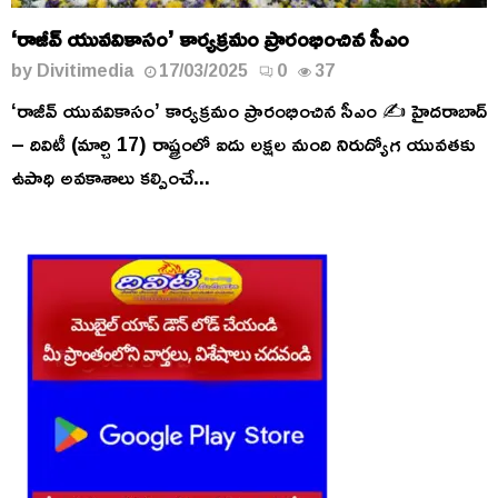
‘రాజీవ్ యువవికాసం’ కార్యక్రమం ప్రారంభించిన సీఎం
by
Divitimedia
17/03/2025
0
37
‘రాజీవ్ యువవికాసం’ కార్యక్రమం ప్రారంభించిన సీఎం ✍️ హైదరాబాద్
– దివిటీ (మార్చి 17) రాష్ట్రంలో ఐదు లక్షల మంది నిరుద్యోగ యువతకు
ఉపాధి అవకాశాలు కల్పించే...