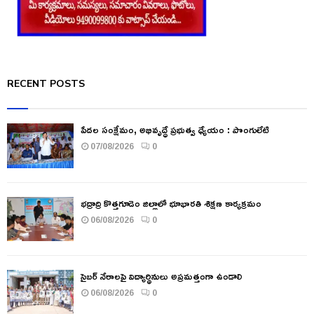
RECENT POSTS
పేదల సంక్షేమం, అభివృద్ధే ప్రభుత్వ ధ్యేయం : పొంగులేటి
07/08/2026
0
భద్రాద్రి కొత్తగూడెం జిల్లాలో భూభారతి శిక్షణ కార్యక్రమం
06/08/2026
0
సైబర్ నేరాలపై విద్యార్థినులు అప్రమత్తంగా ఉండాలి
06/08/2026
0