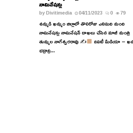
నామినేషన్లు
by
Divitimedia
04/11/2023
0
79
ఉమ్మడి ఖమ్మం జిల్లాలో తొలిరోజు ఎనిమిది మంది
నామినేషన్లు నామినేషన్ దాఖలు చేసిన మాజీ మంత్రి
తుమ్మల నాగేశ్వరరావు ✍
దివిటీ మీడియా – ఖమ
భద్రాద్రి...