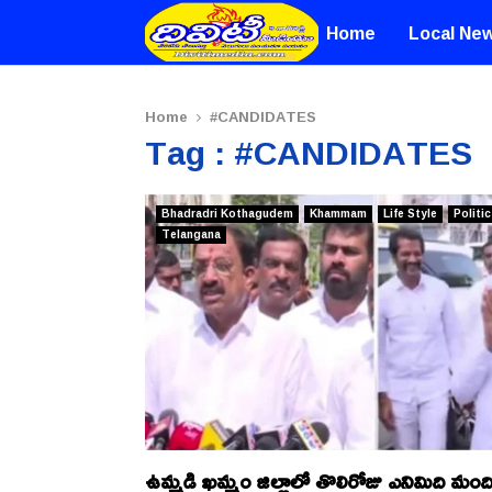
Home
Local Ne
Home
#CANDIDATES
Tag : #CANDIDATES
Bhadradri Kothagudem
Khammam
Life Style
Politic
Telangana
ఉమ్మడి ఖమ్మం జిల్లాలో తొలిరోజు ఎనిమిది మంద