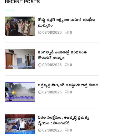
RECENT POSTS
రోడ్డు భద్రతే లక్ష్యంగా వాహన తనిఖీలు
ముమ్మరం
08/08/2026
0
అంగన్వాడీ ఎంపికల్లో అందినంత
దోచుకునే యత్నం
08/08/2026
0
అస్తవ్యస్త పార్కింగ్ అవస్థలకు కాస్త ఊరట
07/08/2026
0
పేదల సంక్షేమం, అభివృద్ధే ప్రభుత్వ
ధ్యేయం : పొంగులేటి
07/08/2026
0