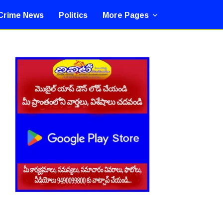
Crime News
Politics
More Pages