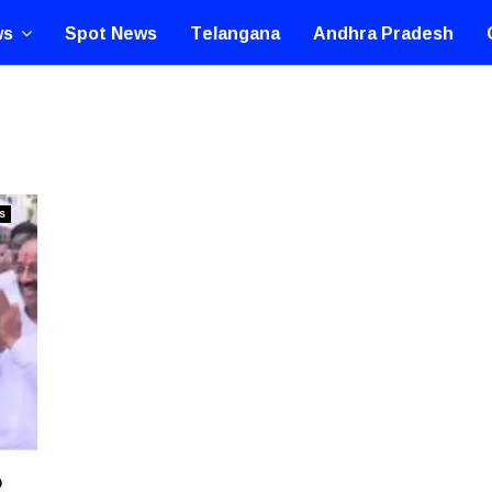
ws
Spot News
Telangana
Andhra Pradesh
s
ి