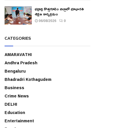
భద్రాద్రి కొత్తగూడెం జిల్లాలో భూభారతి
శిక్షణ కార్యక్రమం
06/08/2026
0
CATEGORIES
AMARAVATHI
Andhra Pradesh
Bengaluru
Bhadradri Kothagudem
Business
Crime News
DELHI
Education
Entertainment