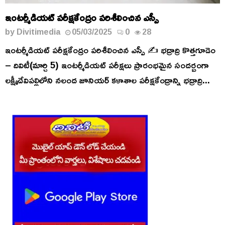
ఇంటర్మీడియట్ పరీక్షకేంద్రం పరిశీలించిన ఎస్పీ
by
Divitimedia
05/03/2025
0
28
ఇంటర్మీడియట్ పరీక్షకేంద్రం పరిశీలించిన ఎస్పీ ✍️ భద్రాద్రి కొత్తగూడెం
– దివిటీ(మార్చి 5) ఇంటర్మీడియట్ పరీక్షలు ప్రారంభమైన సందర్బంగా
లక్ష్మీదేవిపల్లిలోని నలంద జూనియర్ కళాశాల పరీక్షకేంద్రాన్ని భద్రాద్రి...