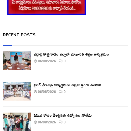
RECENT POSTS
భద్రాద్రి కొత్తగూడెం జిల్లాలో భూభారతి శిక్షణ కార్యక్రమం
06/08/2026
0
సైబర్ నేరాలపై విద్యార్థినులు అప్రమత్తంగా ఉండాలి
06/08/2026
0
పేస్కేల్ కోసం డీఆర్డీఓకు ఉద్యోగుల నోటీసు
06/08/2026
0