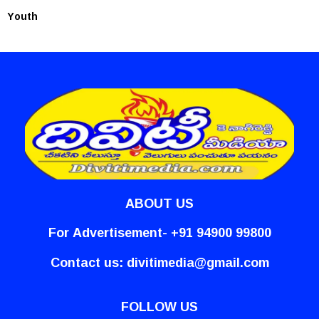
Youth
ABOUT US
For Advertisement- +91 94900 99800
Contact us:
divitimedia@gmail.com
FOLLOW US