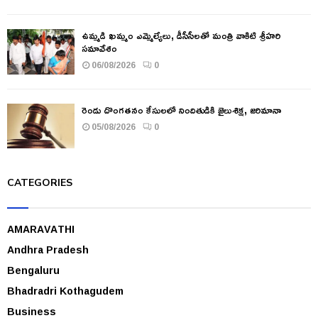
ఉమ్మడి ఖమ్మం ఎమ్మెల్యేలు, డీసీసీలతో మంత్రి వాకిటి శ్రీహరి
సమావేశం
06/08/2026
0
రెండు దొంగతనం కేసులలో నిందితుడికి జైలుశిక్ష, జరిమానా
05/08/2026
0
CATEGORIES
AMARAVATHI
Andhra Pradesh
Bengaluru
Bhadradri Kothagudem
Business