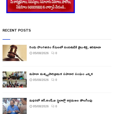
RECENT POSTS
రెండు దొంగతనం కేసులలో నిందితుడికి జైలుశిక్ష, జరిమానా
05/08/2026
0
మహిళా మత్స్యపారిశ్రామిక సహకార సంఘం ఎన్నిక
05/08/2026
0
మధిరలో ఆర్.అండ్.బి స్థలాల్లో ఆక్రమణల తొలగింపు
05/08/2026
0