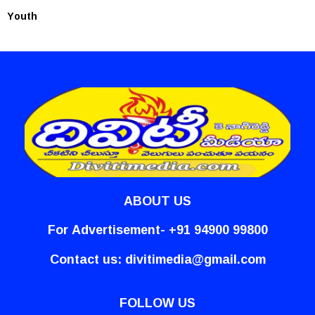
Youth
ABOUT US
For Advertisement- +91 94900 99800
Contact us:
divitimedia@gmail.com
FOLLOW US