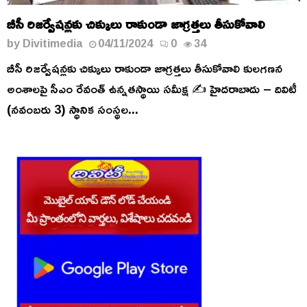
బీసీ రిజర్వేషన్లకు చిక్కులు రాకుండా జాగ్రత్తలు తీసుకోవాలి
by
Divitimedia
04/11/2024
0
34
బీసీ రిజర్వేషన్లకు చిక్కులు రాకుండా జాగ్రత్తలు తీసుకోవాలి కులగణన
అంశాలపై సీఎం రేవంత్ ఉన్నతస్థాయి సమీక్ష ✍️ హైదరాబాదు – దివిటీ
(నవంబరు 3) స్థానిక సంస్థల...