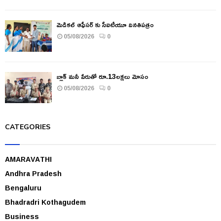
మెడికల్ ఆఫీసర్ కు సీఐటీయూ వినతిపత్రం
05/08/2026
0
బ్లాక్ మనీ పేరుతో రూ.13లక్షలు మోసం
05/08/2026
0
CATEGORIES
AMARAVATHI
Andhra Pradesh
Bengaluru
Bhadradri Kothagudem
Business