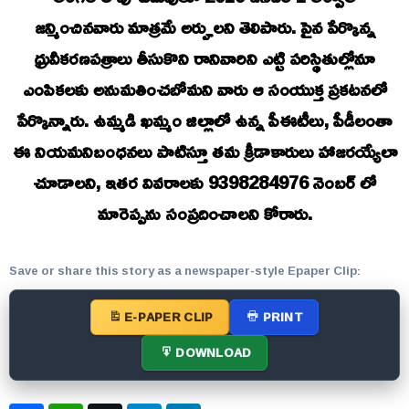
జన్మించినవారు మాత్రమే అర్హులని తెలిపారు. పైన పేర్కొన్న
ధ్రువీకరణపత్రాలు తీసుకొని రానివారిని ఎట్టి పరిస్థితుల్లోనూ
ఎంపికలకు అనుమతించబోమని వారు ఆ సంయుక్త ప్రకటనలో
పేర్కొన్నారు. ఉమ్మడి ఖమ్మం జిల్లాలో ఉన్న పీఈటీలు, పీడీలంతా
ఈ నియమనిబంధనలు పాటిస్తూ తమ క్రీడాకారులు హాజరయ్యేలా
చూడాలని, ఇతర వివరాలకు 9398284976 నెంబర్ లో
మారెప్పను సంప్రదించాలని కోరారు.
Save or share this story as a newspaper-style Epaper Clip:
E-PAPER CLIP
PRINT
DOWNLOAD