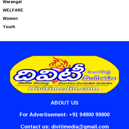
Warangal
WELFARE
Women
Youth
ABOUT US
For Advertisement- +91 94900 99800
Contact us:
divitimedia@gmail.com