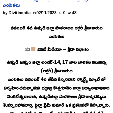
ఎంపికలు
by
Divitimedia
02/11/2023
0
48
నవంబర్ 4న ఉమ్మడి జిల్లా పాఠశాలల ఆర్చరీ క్రీడాకారుల
ఎంపికలు
✍
దివిటీ మీడియా – క్రీడా విభాగం
ఉమ్మడి ఖమ్మం జిల్లా అండర్-14, 17 బాల బాలికల విలువిద్య
(ఆర్చరీ) క్రీడాకారుల
ఎంపికలు నవంబర్ 4వ తేదీన కిన్నెరసాని స్పోర్ట్స్ స్కూల్ లో
నిర్వహించనున్నామని భద్రాద్రి కొత్తగూడెం జిల్లా విద్యాశాఖాధికారి
వెంకటేశ్వరాచారి, ఉమ్మడిజిల్లా పాఠశాలల క్రీడాకార్యదర్శులు
కె.నర్సింహామూర్తి, స్టెల్లా ప్రేమ్ కుమార్ ఒక ప్రకటనలో పేర్కొన్నారు.