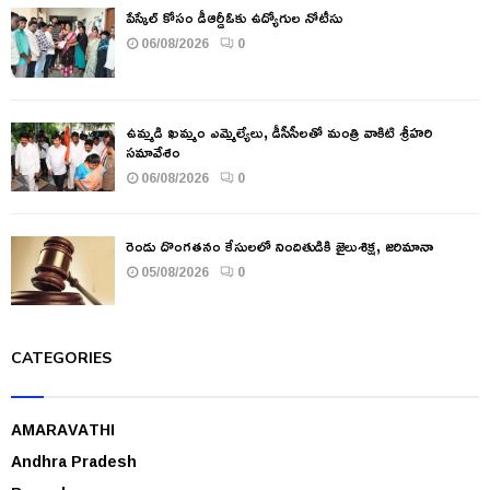
పేస్కేల్ కోసం డీఆర్డీఓకు ఉద్యోగుల నోటీసు
06/08/2026
0
ఉమ్మడి ఖమ్మం ఎమ్మెల్యేలు, డీసీసీలతో మంత్రి వాకిటి శ్రీహరి
సమావేశం
06/08/2026
0
రెండు దొంగతనం కేసులలో నిందితుడికి జైలుశిక్ష, జరిమానా
05/08/2026
0
CATEGORIES
AMARAVATHI
Andhra Pradesh