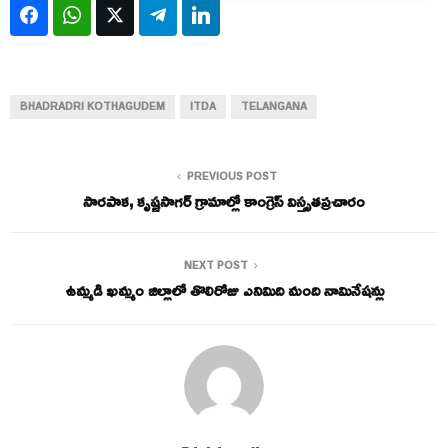
Facebook
WhatsApp
Twitter
Telegram
LinkedIn
BHADRADRI KOTHAGUDEM
ITDA
TELANGANA
PREVIOUS POST
సారపాక, కృష్ణసాగర్ గ్రామాల్లో కాంగ్రెస్ విస్తృతప్రచారం
NEXT POST
ఉమ్మడి ఖమ్మం జిల్లాలో తొలిరోజు ఎనిమిది మంది నామినేషన్లు