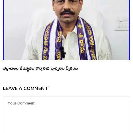
భద్రాచలం దేవస్థానం కొత్త ఈఓ బాధ్యతల స్వీకరణ
LEAVE A COMMENT