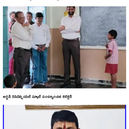
అర్బన్ రెసిడెన్షియల్ స్కూల్ సందర్శించిన కలెక్టర్