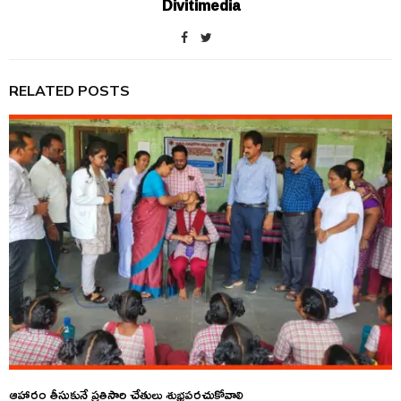
Divitimedia
RELATED POSTS
ఆహారం తీసుకునే ప్రతిసారి చేతులు శుభ్రపరచుకోవాలి