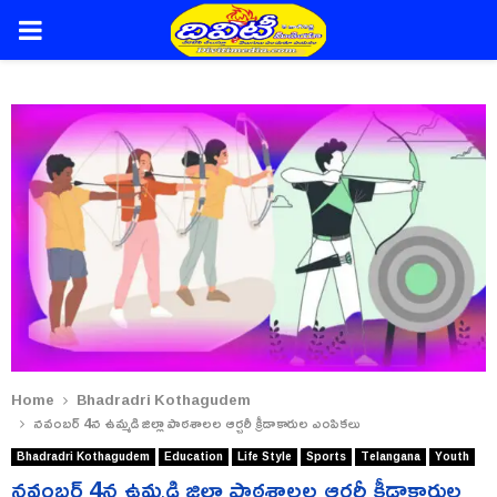
PRIMARY
MENU
Home
Bhadradri Kothagudem
నవంబర్ 4న ఉమ్మడి జిల్లా పాఠశాలల ఆర్చరీ క్రీడాకారుల ఎంపికలు
Bhadradri Kothagudem
Education
Life Style
Sports
Telangana
Youth
నవంబర్ 4న ఉమ్మడి జిల్లా పాఠశాలల ఆర్చరీ క్రీడాకారుల