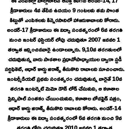
ఈ ఎంపికల్లో పాల్గొనాలనే ఆసక్తి కలిగిన అండర్-14, 17
క్రీడాకారులు 4వ తేదీన ఉదయం 9 గంటలకు తమ సొంత
కిట్టుతో ఎంపికలకు కిన్నెరసానిలో హాజరుకావాలని కోరారు.
అండర్-17 క్రీడాకారులు ఈ విద్యా సంవత్సరంలో 6వ తరగతి
నుంచి ఇంటర్ ఫస్టియర్ లోపు చదువుతూ 2007 జనవరి 1
తర్వాత జన్మించినవారై ఉండాలన్నారు. 9,10వ తరగతులలో
చదువుతున్న వారు పాఠశాల ప్రధానోపాధ్యాయుల ద్వారా స్టడీ
సర్టిఫికెట్, ఆధార్ కార్డు జిరాక్స్ తీసుకొని రావాలని సూచించారు.
ఇంటర్మీడియట్ ప్రథమ సంవత్సరం చదువుతున్న వారైతే 10వ
తరగతి ఇంటర్నెట్ మెమో డౌన్ లోడ్ చేసుకుని, ఆ కళాశాల
ప్రిన్సిపాల్ సంతకం చేయించుకుని, కళాశాల బోనఫైడ్ పత్రం,
ఆధార్ కార్డు జిరాక్స్ తీసుకొని రావాలని కోరారు. అండర్-14
క్రీడాకారులు ఈ విద్యా సంవత్సరంలో 6వ తరగతి నుంచి 9వ
తరగతి లోపు చదువుతూ 2010 జనవరి 1 తర్వాత