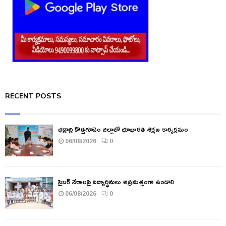
RECENT POSTS
భద్రాద్రి కొత్తగూడెం జిల్లాలో భూభారతి శిక్షణ కార్యక్రమం
06/08/2026
0
సైబర్ నేరాలపై విద్యార్థినులు అప్రమత్తంగా ఉండాలి
06/08/2026
0