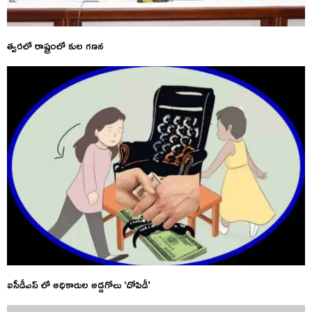
త్వరలో రాష్ట్రంలో కుల గణన
ఐసీడీఎస్ లో అధికారుల అడ్డగోలు ‘దోపిడీ’