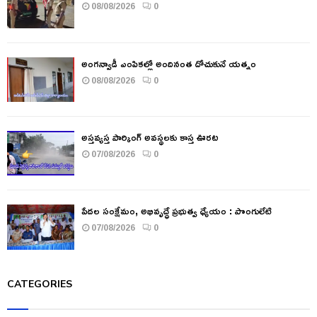
08/08/2026
0
అంగన్వాడీ ఎంపికల్లో అందినంత దోచుకునే యత్నం
08/08/2026
0
అస్తవ్యస్త పార్కింగ్ అవస్థలకు కాస్త ఊరట
07/08/2026
0
పేదల సంక్షేమం, అభివృద్ధే ప్రభుత్వ ధ్యేయం : పొంగులేటి
07/08/2026
0
CATEGORIES