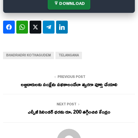
DOWNLOAD
Facebook
WhatsApp
Twitter
Telegram
LinkedIn
BHADRADRI KOTHAGUDEM
TELANGANA
PREVIOUS POST
లబ్ధిదారులకు సంక్షేమ పథకాలందేలా త్వరగా పూర్తి చేయాలి
NEXT POST
ఎల్పీజీ సిలిండర్ ధరను రూ. 200 తగ్గించిన కేంద్రం