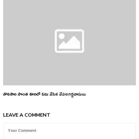
తొలిసారి సొంత ఊరిలో ఓటు వేసిన వేపలగడ్డవాసులు
LEAVE A COMMENT