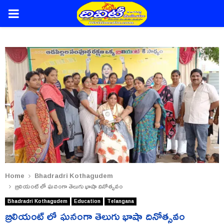
PRIMARY
MENU
Home
Bhadradri Kothagudem
బ్రిలియంట్ లో ఘనంగా తెలుగు భాషా దినోత్సవం
Bhadradri Kothagudem
Education
Telangana
బ్రిలియంట్ లో ఘనంగా తెలుగు భాషా దినోత్సవం