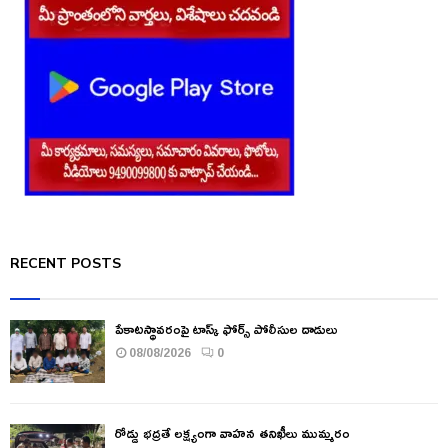
RECENT POSTS
పేకాటస్థావరంపై టాస్క్ ఫోర్స్ పోలీసుల దాడులు
08/08/2026
0
రోడ్డు భద్రతే లక్ష్యంగా వాహన తనిఖీలు ముమ్మరం