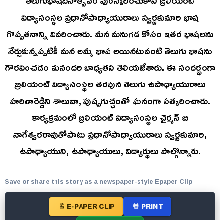
విద్యాసంస్థల ప్రధానోపాధ్యాయురాలు స్వర్ణకుమారి భాష
గొప్పతనాన్ని వివరించారు. మన మనుగడ కోసం ఇతర భాషలను
నేర్చుకున్నప్పటికీ మన అమ్మ భాష అయినటువంటి తెలుగు భాషను
గౌరవించడం మనందరి బాధ్యతని తెలియజేశారు. ఈ సందర్భంగా
బ్రిలియంట్ విద్యాసంస్థల తరపున తెలుగు ఉపాధ్యాయురాలు
హరితారెడ్డిని శాలువా, పుష్పగుచ్ఛంతో ఘనంగా సత్కరించారు.
కార్యక్రమంలో బ్రిలియంట్ విద్యాసంస్థల చైర్మన్ బి
నాగేశ్వరరావుతోపాటు ప్రధానోపాధ్యాయురాలు స్వర్ణకుమారి,
ఉపాధ్యాయుని, ఉపాధ్యాయులు, విద్యార్థులు పాల్గొన్నారు.
Save or share this story as a newspaper-style Epaper Clip:
E-PAPER CLIP
PRINT