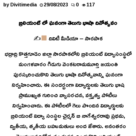
by
Divitimedia
29/08/2023
0
117
బ్రిలియంట్ లో ఘనంగా తెలుగు భాషా దినోత్సవం
✍
దివిటీ మీడియా – సారపాక
భద్రాద్రి కొత్తగూడెం జిల్లా సారపాకలోని బ్రిలియంట్ విద్యాసంస్థలో
మంగళవారం గిడుగు వెంకటరామమూర్తి జయంతి
పురస్కరించుకొని తెలుగు భాషా దినోత్సవాన్ని ఘనంగా
నిర్వహించారు. ఈ సందర్భంగా విద్యార్థులకు తెలుగు భాష
ప్రాముఖ్యత గురించి వ్యాసరచన, వక్తృత్వ పోటీలు
నిర్వహించారు. ఈ పోటీలలో గెలు పొందిన విద్యార్థులకు
బ్రిలియంట్ విద్యా సంస్థల చైర్మన్ బి నాగేశ్వరరావు ప్రథమ,
ద్వితీయ, తృతీయ బహుమతులు అంద జేశారు. అనంతరం
తెలుగుభాషదినోత్సవం పురస్కరించుకొని బ్రిలియంట్